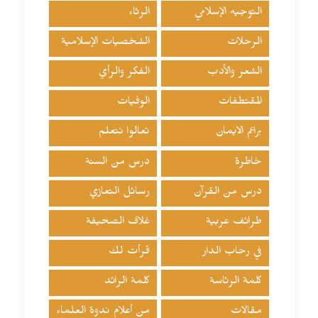
التوجيه الإسلامي
الرثاء
الرحلات
الشخصيات الإسلامية
الشعر والأدب
الفكر والرأي
المقتطفات
الوفيات
براعم الايمان
تعالوا نتعلم
خاطرة
درس من السنة
درس من القرآن
رسائل التعازي
طرائف عربية
غلاف الصحيفة
في رحاب الدار
قرأت لك
كلمة الرئاسة
كلمة الرائد
مقالات
من أعلام ندوة العلماء