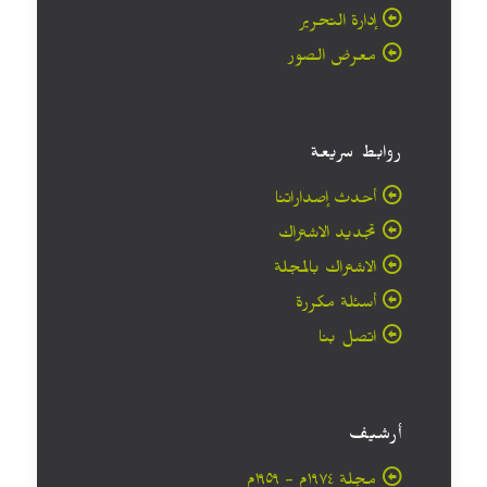
إدارة التحرير
معرض الصور
روابط سريعة
أحدث إصداراتنا
تجديد الاشتراك
الاشتراك بالمجلة
أسئلة مكررة
اتصل بنا
أرشيف
مجلة ۱۹۷٤م - ١٩٥٩م