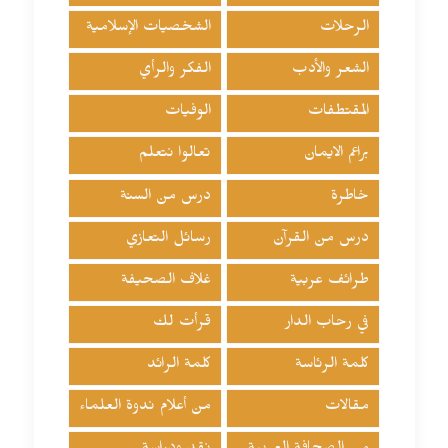
الرحلات
الشخصيات الإسلامية
الشعر والأدب
الفكر والرأي
المقتطفات
الوفيات
براعم الايمان
تعالوا نتعلم
خاطرة
درس من السنة
درس من القرآن
رسائل التعازي
طرائف عربية
غلاف الصحيفة
في رحاب الدار
قرأت لك
كلمة الرئاسة
كلمة الرائد
مقالات
من أعلام ندوة العلماء