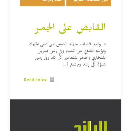
من الصحافة العربية
نقد ودراسة
القابض على الجمر
د. وليد قصاب جهاد النفس من أسمى الجهادِ
ويُؤتَاه الصَّفِيُّ من العبادِ وفي زمن تسربل
بالمخازي وجاهر بالمعاصي كلُّ نادِ وفي زمن
يُسَوَّدُ كُلُّ وغدٍ ويرتفعُ
[…]
Read more