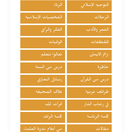
التوجيه الإسلامي
الرثاء
الرحلات
الشخصيات الإسلامية
الشعر والأدب
الفكر والرأي
المقتطفات
الوفيات
براعم الايمان
تعالوا نتعلم
خاطرة
درس من السنة
درس من القرآن
رسائل التعازي
طرائف عربية
غلاف الصحيفة
في رحاب الدار
قرأت لك
كلمة الرئاسة
كلمة الرائد
مقالات
من أعلام ندوة العلماء