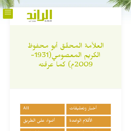
العلاّمة المحقّق أبو محفوظ
الكريم المعصومي(1931-
2009م) كما عرفته
أخبار وتعليقات
All
الأقلام الواعدة
أضواء على الطريق