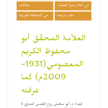
من أعلام ندوة العلماء
مقالات
نقد ودراسة
من الصحافة العربية
العلاّمة المحقّق أبو
محفوظ الكريم
المعصومي(1931-
2009م) كما
عرفته
كتبه/ د. أبو سحبان روح القدس الندوي لا