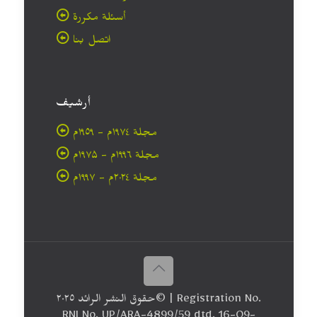
أسئلة مكررة
اتصل بنا
أرشيف
مجلة ۱۹۷٤م - ١٩٥٩م
مجلة ۱۹۹٦م - ۱۹۷۵م
مجلة ۲۰۲٤م - ۱۹۹۷م
حقوق النشر الرائد ٢٠۲٥© | Registration No.