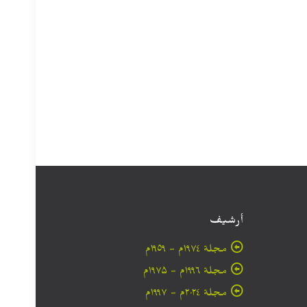
أرشيف
مجلة ۱۹۷٤م - ١٩٥٩م
مجلة ۱۹۹٦م - ۱۹۷۵م
مجلة ۲۰۲٤م - ۱۹۹۷م