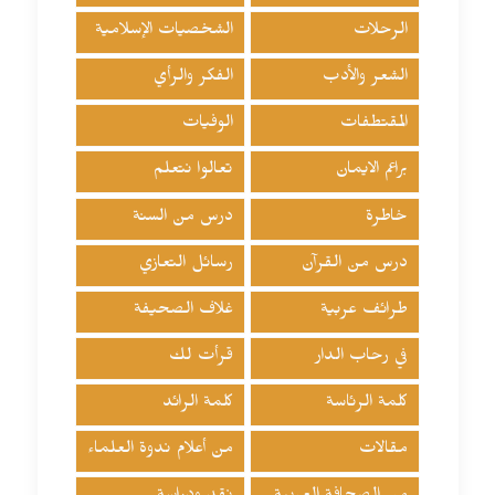
الرحلات
الشخصيات الإسلامية
الشعر والأدب
الفكر والرأي
المقتطفات
الوفيات
براعم الايمان
تعالوا نتعلم
خاطرة
درس من السنة
درس من القرآن
رسائل التعازي
طرائف عربية
غلاف الصحيفة
في رحاب الدار
قرأت لك
كلمة الرئاسة
كلمة الرائد
مقالات
من أعلام ندوة العلماء