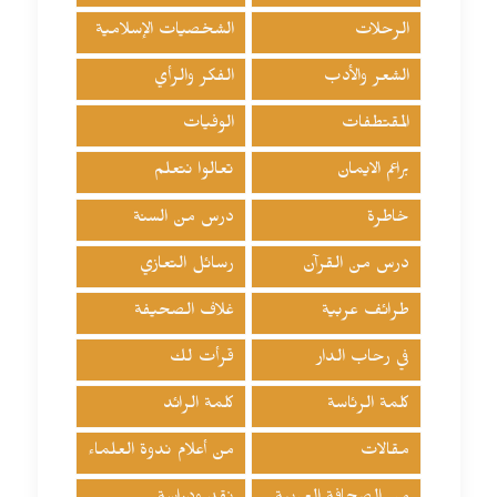
الرحلات
الشخصيات الإسلامية
الشعر والأدب
الفكر والرأي
المقتطفات
الوفيات
براعم الايمان
تعالوا نتعلم
خاطرة
درس من السنة
درس من القرآن
رسائل التعازي
طرائف عربية
غلاف الصحيفة
في رحاب الدار
قرأت لك
كلمة الرئاسة
كلمة الرائد
مقالات
من أعلام ندوة العلماء