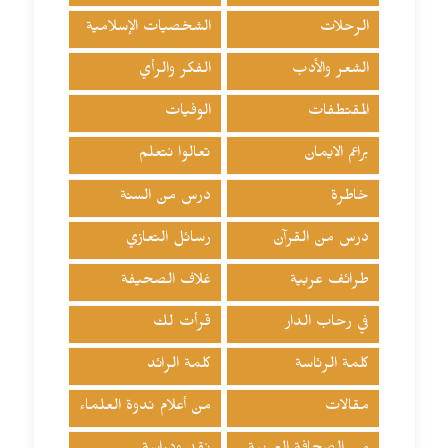
الرحلات
الشخصيات الإسلامية
الشعر والأدب
الفكر والرأي
المقتطفات
الوفيات
براعم الايمان
تعالوا نتعلم
خاطرة
درس من السنة
درس من القرآن
رسائل التعازي
طرائف عربية
غلاف الصحيفة
في رحاب الدار
قرأت لك
كلمة الرئاسة
كلمة الرائد
مقالات
من أعلام ندوة العلماء