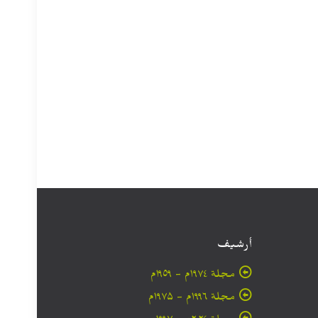
أرشيف
مجلة ۱۹۷٤م - ١٩٥٩م
مجلة ۱۹۹٦م - ۱۹۷۵م