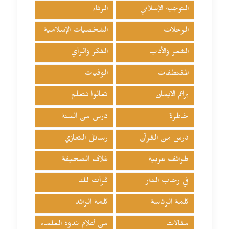
التوجيه الإسلامي
الرثاء
الرحلات
الشخصيات الإسلامية
الشعر والأدب
الفكر والرأي
المقتطفات
الوفيات
براعم الايمان
تعالوا نتعلم
خاطرة
درس من السنة
درس من القرآن
رسائل التعازي
طرائف عربية
غلاف الصحيفة
في رحاب الدار
قرأت لك
كلمة الرئاسة
كلمة الرائد
مقالات
من أعلام ندوة العلماء