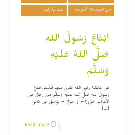
من الصحافة العربية
نقد ودراسة
ابْتَاعَ رَسُولُ اللهِ
صَلَّى اللهُ عَلَيْهِ
وَسَلَّمَ
عَنْ عَائِشَةَ رضي الله تعالى عنها قَالَتْ: ابْتَاعَ
رَسُولُ اللهِ صَلَّى اللهُ عَلَيْهِ وَسَلَّمَ مِنْ رَجُلٍ مِنَ
الْأَعْرَابِ جَزُورًا – أَوْ جَزَائِرَ – بِوَسْقٍ مِنْ تَمْرِ
[…]
Read more