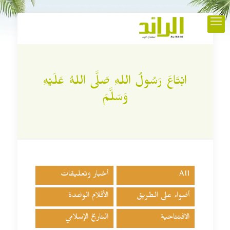
ابْتَاعَ رَسُولُ اللهِ صَلَّى اللهُ عَلَيْهِ
وَسَلَّمَ
All
أخبار وتعليقات
أضواء على الطريق
الأقلام الواعدة
الافتتاحية
التاريخ الإسلامي