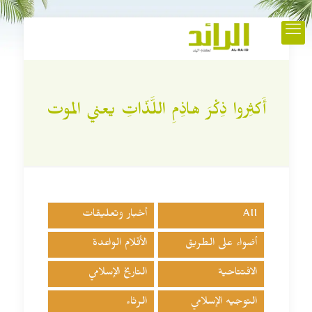
أَكثِروا ذِكْرَ هاذِمِ اللَّذّاتِ يعني الموت
All
أخبار وتعليقات
أضواء على الطريق
الأقلام الواعدة
الافتتاحية
التاريخ الإسلامي
التوجيه الإسلامي
الرثاء