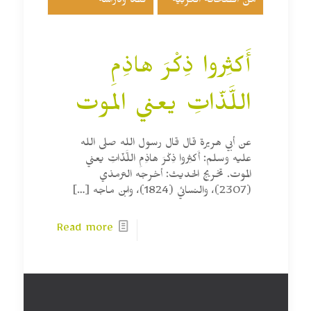
من الصحافة العربية
نقد ودراسة
أَكثِروا ذِكْرَ هاذِمِ
اللَّذّاتِ يعني الموت
عن أبي هريرة قال قال رسول الله صلى الله
عليه وسلم: أَكثِروا ذِكْرَ هاذِمِ اللَّذّاتِ يعني
الموت. تخريج الحديث: أخرجه الترمذي
(2307)، والنسائي (1824)، وابن ماجه
[…]
Read more