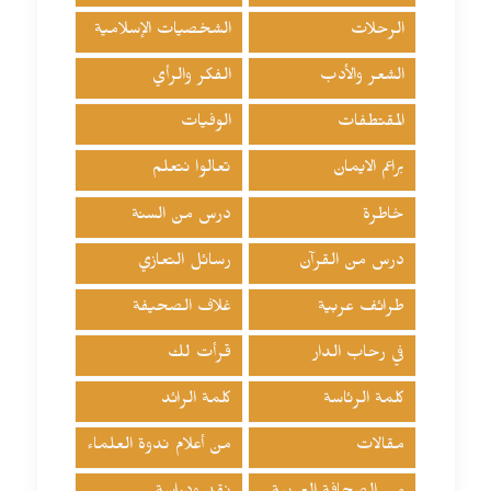
الرحلات
الشخصيات الإسلامية
الشعر والأدب
الفكر والرأي
المقتطفات
الوفيات
براعم الايمان
تعالوا نتعلم
خاطرة
درس من السنة
درس من القرآن
رسائل التعازي
طرائف عربية
غلاف الصحيفة
في رحاب الدار
قرأت لك
كلمة الرئاسة
كلمة الرائد
مقالات
من أعلام ندوة العلماء