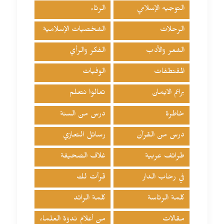
التوجيه الإسلامي
الرثاء
الرحلات
الشخصيات الإسلامية
الشعر والأدب
الفكر والرأي
المقتطفات
الوفيات
براعم الايمان
تعالوا نتعلم
خاطرة
درس من السنة
درس من القرآن
رسائل التعازي
طرائف عربية
غلاف الصحيفة
في رحاب الدار
قرأت لك
كلمة الرئاسة
كلمة الرائد
مقالات
من أعلام ندوة العلماء