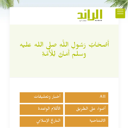
أَصْحَابُ رَسُولِ اللَّهِ صلى الله عليه
وسلم أَمَانٌ لِلْأُمَّةِ
All
أخبار وتعليقات
أضواء على الطريق
الأقلام الواعدة
الافتتاحية
التاريخ الإسلامي