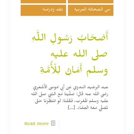
من الصحافة العربية
نقد ودراسة
أَصْحَابُ رَسُولِ اللَّهِ
صلى الله عليه
وسلم أَمَانٌ لِلْأُمَّةِ
عبد الرشيد الندوي عَنْ أَبِي مُوسَى الْأَشْعَرِيِّ
رضي الله عنه قَالَ: صَلَّيْنَا مَعَ النَّبِيِّ صلى الله
عليه وسلم الْمَغْرِبَ، فَقُلْنَا: لَوِ انْتَظَرْنَا حَتَّى
نُصَلِّيَ مَعَهُ الْعِشَاءَ.
[…]
Read more