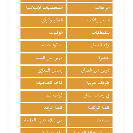
الرحلات
الشخصيات الإسلامية
الشعر والأدب
الفكر والرأي
المقتطفات
الوفيات
براعم الايمان
تعالوا نتعلم
خاطرة
درس من السنة
درس من القرآن
رسائل التعازي
طرائف عربية
غلاف الصحيفة
في رحاب الدار
قرأت لك
كلمة الرئاسة
كلمة الرائد
مقالات
من أعلام ندوة العلماء