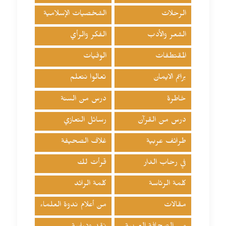
الرحلات
الشخصيات الإسلامية
الشعر والأدب
الفكر والرأي
المقتطفات
الوفيات
براعم الايمان
تعالوا نتعلم
خاطرة
درس من السنة
درس من القرآن
رسائل التعازي
طرائف عربية
غلاف الصحيفة
في رحاب الدار
قرأت لك
كلمة الرئاسة
كلمة الرائد
مقالات
من أعلام ندوة العلماء