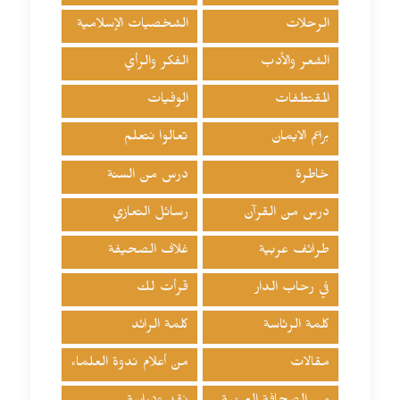
الرحلات
الشخصيات الإسلامية
الشعر والأدب
الفكر والرأي
المقتطفات
الوفيات
براعم الايمان
تعالوا نتعلم
خاطرة
درس من السنة
درس من القرآن
رسائل التعازي
طرائف عربية
غلاف الصحيفة
في رحاب الدار
قرأت لك
كلمة الرئاسة
كلمة الرائد
مقالات
من أعلام ندوة العلماء