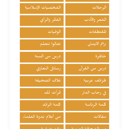
الرحلات
الشخصيات الإسلامية
الشعر والأدب
الفكر والرأي
المقتطفات
الوفيات
براعم الايمان
تعالوا نتعلم
خاطرة
درس من السنة
درس من القرآن
رسائل التعازي
طرائف عربية
غلاف الصحيفة
في رحاب الدار
قرأت لك
كلمة الرئاسة
كلمة الرائد
مقالات
من أعلام ندوة العلماء