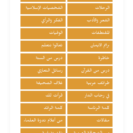
الرحلات
الشخصيات الإسلامية
الشعر والأدب
الفكر والرأي
المقتطفات
الوفيات
براعم الايمان
تعالوا نتعلم
خاطرة
درس من السنة
درس من القرآن
رسائل التعازي
طرائف عربية
غلاف الصحيفة
في رحاب الدار
قرأت لك
كلمة الرئاسة
كلمة الرائد
مقالات
من أعلام ندوة العلماء