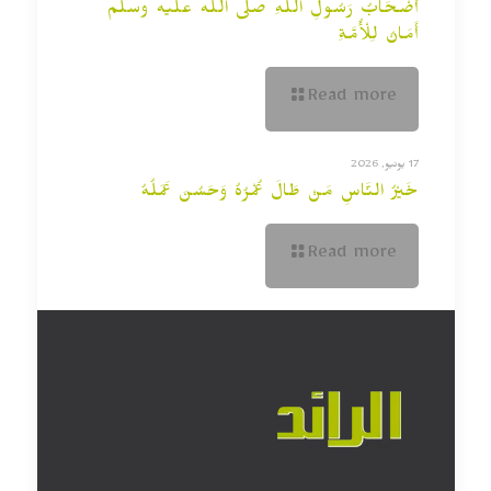
أَصْحَابُ رَسُولِ اللَّهِ صلى الله عليه وسلم
أَمَانٌ لِلْأُمَّةِ
Read more
17 يونيو, 2026
خَيْرُ النَّاسِ مَنْ طَالَ عُمْرُهُ وَحَسُنَ عَمَلُهُ
Read more