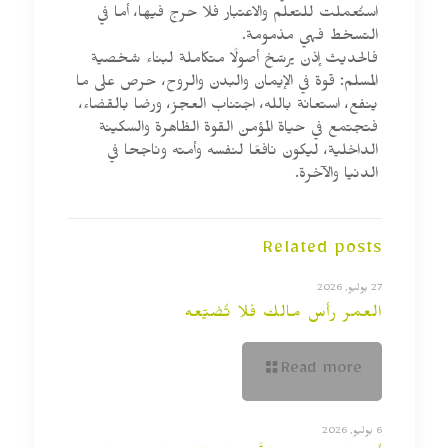
استُعملت للتعلم والاعتبار فلا حرج فيها، أما في
التسخط فهي مذمومة.
فالحديث إذن يرسّخ أصولًا متكاملة لبناء شخصية
المسلم: قوة في الإيمان والبدن والروح، حرص على ما
ينفع، استعانة بالله، اجتناب العجز، ورضا بالقضاء،
فتجتمع في حياة المؤمن القوة الظاهرة والسكينة
الداخلية، ليكون نافعًا لنفسه وأمته وناجحا في
الدنيا والآخرة.
Related posts
27 يوليو, 2026
العمر رأس مالك فلا تُضيّعه
Read more
6 يوليو, 2026