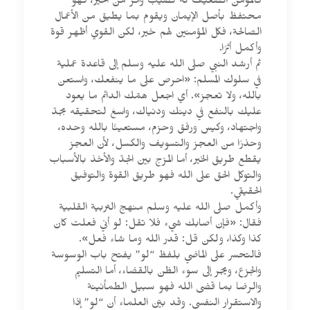
فالمؤمن الضعيف له نصيب وافر من الخير، فهو
محتفظ بأصل الإيمان ويقوم بما يطيق من الأعمال
الصالحة، فكل المؤمنين لهم خير، لكن القوي أظهر قوة
وأكمل أثرًا.
ثم أرشد النبي صلى الله عليه وسلم إلى قاعدة عملية
في سلوك المسلم: «احرص على ما ينفعك، واستعن
بالله، ولا تعجز». أي اجعل همّك الدائم ما يعود
عليك بالنفع في دينك ودنياك، واسعَ لتحقيقه بجدّ
واجتهاد، وكيس ورفق وحزم، مستعينًا بالله وحده،
وحذرًا من العجز والتسويف والكسل، لأن العجز
يقطع طريق الخير، أما المزج بين الجدّ والأخذ بالأسباب
والتوكل الحق على الله فهو طريق القوة والتوفيق
الحقيقي.
وأكمل صلى الله عليه وسلم منهج التربية القلبية
فقال: «فإن أصابك شيء فلا تقل: لو أني فعلت كان
كذا وكذا، ولكن قل: قدر الله وما شاء فعل».
فالتحسر على الماضي بلفظ “لو” يفتح باب الوسوسة
والجزع، ويجر إلى سوء الظن بالقضاء، أما التسليم
والرضا بما قضى الله فهو سبيل الطمأنينة
والاستقرار النفسي. وقد بيّن العلماء أن “لو” إذا