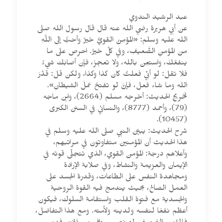
عبد الرشيد الندوي
عن أبي هريرة رضي الله عنه قال قال رسول الله صلى
الله عليه وسلم: «المؤمِنُ القويُّ خيرٌ وأحبُّ إلى اللَّهِ
منَ المؤمنِ الضَّعيفِ، وفي كلّ خيرٌ. احرِص على ما
ينفعُكَ، واستعِن بالله، ولا تعجِزْ، فإن أصابَك شيءٌ
فلا تقل: لو أنِّي فعلتُ كان كذا وكذا، ولكن قل: قدَّرَ
الله وما شاء فعل، فإنَّ لو تفتحُ عملَ الشيطانِ».
تخريج الحديث: أخرجه مسلم (2664)، وابن ماجه
(79)، وأحمد (8777)، والنسائي في السنن الكبرى
(10457).
شرح الحديث: يبيّن النبي صلى الله عليه وسلم في
هذا الحديث أن المؤمنين متفاوتون في مراتبهم،
وأعلاهم درجة: المؤمن القوي، الذي تتجلّى قوته في
الإيمان والعزيمة والنشاط، وفي صلابة الإرادة
ومجاهدة النفس على الطاعات، وقدرة الجسد على
العمل الصالح، بحيث يندمج فيه القوة الروحية
والجسدية مع فتوة القلب واستقامة السلوك، فيكون
أعظم نفعًا لنفسه ولدينه ولأمته. ومع هذا التفاضل،