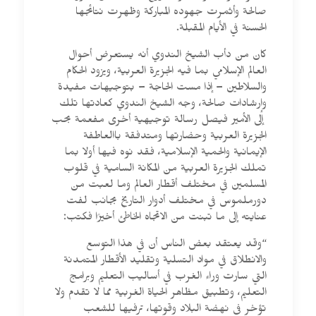
صالحة وأثمرت جهوده المباركة وظهرت نتائجها
الحسنة في الأيام المقبلة.
كان من دأب الشيخ الندوي أنه يستعرض أحوال
العالم الإسلامي بما فيه الجزيرة العربية، ويزود الحكام
والسلاطين – إذا مست الحاجة – بتوجيهات مفيدة
وإرشادات صالحة، وجه الشيخ الندوي كعادتها تلك
إلى الأمير فيصل رسالة توجيهية أخرى مفعمة بحب
الجزيرة العربية وحضارتها ومتدفقة باالعاطفة
الإيمانية والحمية الإسلامية، فقد نوه فيها أولا بما
تملك الجزيرة العربية من المكانة السامية في قلوب
المسلمين في مختلف أقطار العالم وما لعبت من
دورملموس في مختلف أدوار التاريخ بجانب لفت
عنايته إلى ما تبنت من الاتجاه الخاطئ أخيرًا فكتب:
“وقد يعتقد بعض الناس أن في هذا التوسع
والانطلاق في مواد التسلية وتقليد الأقطار المتمدنة
التي سارت وراء الغرب في أساليب التعليم وبرامج
التعليم، وتطبيق مظاهر الحياة الغربية مما لا تقدم ولا
تؤخر في نهضة البلاد وقوتها، ترفيها للشعب