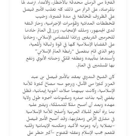
الفترة من الزمان محدقة بالأخطار، والأعداء ترصد لها
بالمرصاد، على الرغم من ذلك كله تغلب الأمير فيصل
علي الظروف المخالفة في مدة قصيرة، وخيب
المخططات العدائية والمؤمرات الإجرامية، وحاز الثقة
لدى الجمهور، وملك الإعجاب، وبرز إلى العالم خادمًا
للحرمين الشريفين ورائدًا للتضامن الإسلامي، وحاديًا
على القضايا الإسلامية كلها في قوة ولباقة وألمعية،
وهو الذي قام بتفعيل “رابطة العالم الإسلامي”
وأسندها بتأييده وعطفه الملكي وحنانه الأبوي ونفع
بها المسلمين في العالم.
كان الشيخ الندوي يعقد بالأمير فيصل بن عبد
العزيز كثيرًا من الآمال، ويرجو منه مصالح كثيرة للأمة
الإسلامية، وكانت بينهما صلات أخوية إيمانية، فظل
يفضي إليه بذات صدره ومكنونات ضميره طول ولاية
عهده وبعد أن أصبح ملكا للمملكة، ويشير عليه
بما يراه أنفع للبلاد العربية وأصلح للأمة الإسلامية
في مشارق الأرض ومغاربها، وقد أصبح الأمير فيصل
-بصلابة رأيه وعزمه الأكيد وحكمته الإيمانية وقلبه
المفعم بحب الإسلام وعقله المفتوح -أكبر خطر على