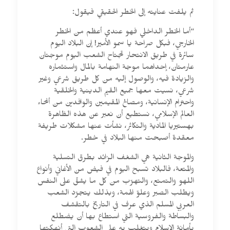
ثم يلفت عنايته إلى الخطر الحقيقي فيقول:
“أما الخطر الداخلي فهو عندي أعظم من الخطر
الخارجي، فبكل صراحة يا سمو الأمير! إن البلاد اليوم
سائرة في طريق الانتحار تجتاح الشعب اليوم موجتان
عارمتان، إحداهما موجة النهامة بالمال واستثماره
والزيادة فيه، والوصول إليه من كل طريق شرعي وغير
شرعي، نسيت معها جميع القيم الدينية والخلقية
واحترام الإنسانية، ومصالح المقيمين والوافدين من أنحاء
العالم الإسلامي، نستطيع أن نعبر عن هذه الظاهرة
بهستيريا المادية والتكاثر، نشأت عنها مشكلات طريفة
معقدة أصبحت منها البلاد في خطر.
والموجة الثانية هي الشغف الزائد بطرق التسلية
والمتعة، فالبلاد تسبح اليوم في فيض من الأغاني وأنواع
اللهو والتمتع، والتهرّب من كل ما يشقّ على النفس
ويطلب الصبر وعلوّ الهمة، وبذلك يتجرّد الشعب
العربي المسلم الذي عرف في التاريخ بالتقشف
والبساطة والفروسية التي استطاع بها أن يضطلع
بأمانة الإسلام ويتغلب به على الشعوب التي أنهكتها