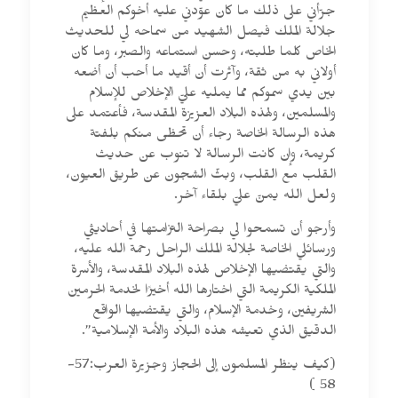
جرّأني على ذلك ما كان عوّدني عليه أخوكم العظيم
جلالة الملك فيصل الشهيد من سماحه لي للحديث
الخاص كلما طلبته، وحسن استماعه والصبر، وما كان
أولاني به من ثقة، وآثرت أن أقيد ما أحب أن أضعه
بين يدي سموكم مما يمليه عليّ الإخلاص للإسلام
والمسلمين، ولهذه البلاد العزيزة المقدسة، فأعتمد على
هذه الرسالة الخاصة رجاء أن تحظى منكم بلفتة
كريمة، وإن كانت الرسالة لا تنوب عن حديث
القلب مع القلب، وبثّ الشجون عن طريق العيون،
ولعل الله يمنّ عليّ بلقاء آخر.
وأرجو أن تسمحوا لي بصراحة التزامتها في أحاديثي
ورسائلي الخاصة لجلالة الملك الراحل رحمة الله عليه،
والتي يقتضيها الإخلاص لهذه البلاد المقدسة، والأسرة
الملكية الكريمة التي اختارها الله أخيرًا لخدمة الحرمين
الشريفين، وخدمة الإسلام، والتي يقتضيها الواقع
الدقيق الذي تعيشه هذه البلاد والأمة الإسلامية”.
(كيف ينظر المسلمون إلى الحجاز وجزيرة العرب:57-
58 )