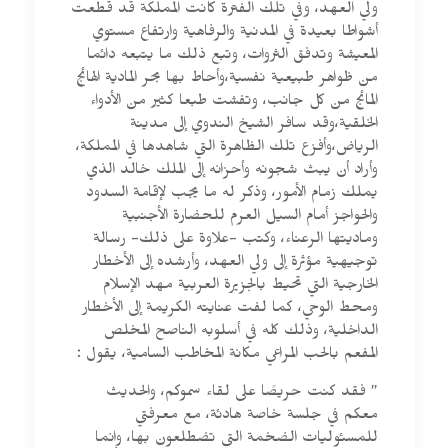
ولي العهد، وفي تلك الفترة كانت المملكة قد قطعت
أشواطا بعيدة في المدنية والرفاهية وارتفاع مستوي
المعيشة وتدفق الثروات، وتبع ذلك ما يتبعه دائما
من ظواهر طبيعية نفسية،وأحاط بها بحر المادية الهائج
المائج من كل جانب، وتفشت طبعا كثير من الأدواء
الخلقية،وقد سافر الشيخ الندوي إلى مدينة
الرياض،وأفزع تلك الظاهرة التي شاهدها في المملكة،
وأراد أن يبث شجونه وأحزانه إلى الملك خالد الذي
يملك زمام الأمور، وذكر له ما يجب لإقامة السدود
والحواجز أمام السيل العرم للحضارة الأجنبية
وماديتها الرعناء، وكتب -علاوة على ذلك- رسالة
توجيهية مؤثرة إلى ولي العهد، وأرشده إلى الأخطار
الخارجية التي تحيط بالجزيرة العربية مهد الإسلام
ومحط الوحي، كما لفت عنايته الكريمة إلى الأخطار
الداخلية، وذلك كله في أسلوبه الناصح المخلص
المفعم بالحب المراعي مكانة المخاطب السامية، يقول :
” فقد كنت حريصًا على لقاء سموكم، والحديث
معكم في جلسة خاصة هادئة، مع معرفتي
للمسئوليات الضخمة التي تضطلعون بها، وإنما