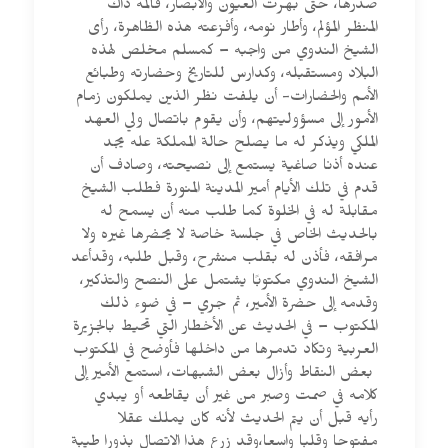
صدرها، حتى بهرت العيون والأبصار، فآلمه ذاك
المنظر المؤلم، وأطار نومه، وأفزعته هذه الظاهرة، رأى
الشيخ الندوي من واجبه – كمسلم مخلص لهذه
البلاد ومستقبله، وكدارس للتاريخ وحضارته وطبائع
الأمم والحضارات- أن يلفت نظر الذين يملكون زمام
الأمور إلى مسؤوليتهم، وأن يقوم باتصال ولي العهد
الملكي ويذكر له ما يصلح حالة المملكة عله يجد
عنده أذنا صاغية يستمع إلى نصيحته، وصادف أن
قدم في تلك الأيام أمير المدينة المنورة فطلب الشيخ
مقابلة له في الخلوة كما طلب منه أن يسمح له
بالحديث الخاص في جلسة خاصة لا يحضرها غيره ولا
مرافقه، فأذن له بقلب منشرح، وقبل طلبه، وقدأعد
الشيخ الندوي مكتوبًا يشتمل على النصح والتذكير،
وقدمه إلى حضرة الأمير، ثم جري – في ضوء ذلك
المكتوب – في الحديث عن الأخطار التي تحيط بالجزيرة
العربية وتكاد تدمرها من داخلها فأوضح في المكتوب
بعض النقاط وأزال بعض الشبهات، استمع الأمير إلى
كلامه في صمت وصبر من غير أن يقاطعه أو يبدي
رأيه قبل أن يتم الحديث لأنه كان يملك عقلا
مفتوحا وقلبا واسعا،وقد زرع هذا الاتصال بذورا طيبة