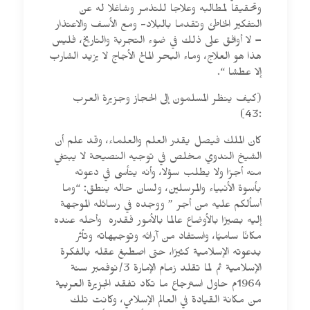
وتحقيقا لمطالبه وعلاجا للتذمر وشاغلا له عن
التفكير الخاطئ وتقدما بالبلاد- ومع الأسف والاعتذار
– لا أوافق على ذلك في ضوء التجربة والتاريخ، فليس
هذا هو العلاج، وماء البحر المالح الأجاج لا يزيد الشارب
إلا عطشا “.
(كيف ينظر المسلمون إلى الحجاز وجزيرة العرب
:43)
كان الملك فيصل يقدر العلم والعلماء، وقد علم أن
الشيخ الندوي مخلص في توجيه النصيحة لا يبتغي
منه أجرًا ولا يطلب سؤلا، وأنه يتأسى في دعوته
بأسوة الأنبياء والمرسلين، ولسان حاله ينطق: “وما
أسألكم عليه من أجر ” ووجده في رسائله الموجهة
إليه بصيرًا بالأوضاع عالما بالأمور فقدره وأحله عنده
مكانًا ساميًا، واستفاد من آرائه وتوجيهاته وتأثر
بدعوته الإسلامية كثيرًا، حتى اصطبغ عقله بالفكرة
الإسلامية ثم لما تقلد زمام الإمارة 3/نوفمبر سنة
1964م حاول استرجاع ما تكاد تفقد الجزيرة العربية
من مكانة القيادة في العالم الإسلامي، وكانت تلك