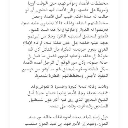
مخططات الأعداء ومؤامراتهم، حتى تخوفت أوربا
وأمريكا على نفسها، وظن الأعداء فيه الظنون أن لو
طالت له مدة الحكم لخيب آمال الأعداء وجعل
مخططاتهم فاشلة، وذلك مما لا يطيقون عليه صبرًا،
فتربصوا له الدوائر وحاولوا إزالة هذا السد المنيع،
فأعدوا لتحقيق أمنيتهم الماكرة رجلا من أسرتهم
هجم عليه فقتله على حين غفلة منه، ثم قام الإعلام
الغربي بتبرير جريمته النكراء بأن القاتل كان قد
خولط في عقله، وأصابه الجنون ففعل ما فعل في
حالة جنونه، وكان من الواقع أن الرجل أعده الأعداء
-بكل فطانة ومكر- ليحقق لهم ما أرادوا من توسيع
النفوذ الأجنبي ومخططاتهم الخطيرة المدمرة.
وكانت وفاته ثلمة كبيرة وخسارة لا تعوض،وقد
خمدت شعلة رجاء الأمة، وطبعا انقطع خيط أمل
الشيخ الندوي الذي يرى فيه أكبر عون لمستقبل
المسلمين،وقد أثرت وفاته على نفسه.
تولى زمام البلد بعده أخوه الملك خالد بن عبد
العزيز، وعهد إلى الأمير فهد بن عبد العزيز منصب