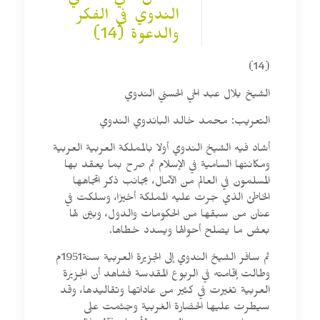
الندوي في الفكر
والدعوة (14)
(14)
الشيخ بلال عبد الحي الحسني الندوي
التعريب: محمد خالد الباندوي الندوي
أشاد فيه الشيخ الندوي أولا بالمملكة العربية العربية
ومكانتها السامية في الإسلام ثم صرح بما يعقد بها
المسلمون في العالم من الآمال، بجانب ذكر اتجاهها
الخاطئ الذي جرت عليه المملكة أخيرًا، وسلكت في
عنان من سبقها من الحكومات والدول، وبيّن لها
بعض ما يصلح أحوالها ويسدد خطاها.
ثم سافر الشيخ الندوي إلى الجزيرة العربية سنة1951م
وطالت إقامته في الربوع المقدسة فشاهد أن الجزيرة
العربية تغيرت في كثير من عاداتها وتقاليدها، وقد
سيطرت عليها الحضارة الغربية وجثمت على