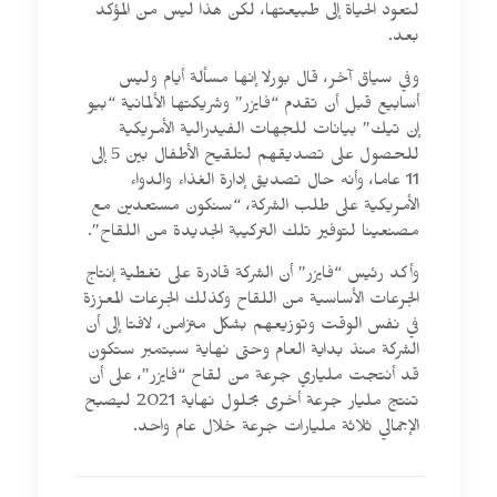
لتعود الحياة إلى طبيعتها، لكن هذا ليس من المؤكد
بعد.
وفي سياق آخر، قال بورلا إنها مسألة أيام وليس
أسابيع قبل أن تقدم “فايزر” وشريكتها الألمانية “بيو
إن تيك” بيانات للجهات الفيدرالية الأمريكية
للحصول على تصديقهم لتلقيح الأطفال بين 5 إلى
11 عاما، وأنه حال تصديق إدارة الغذاء والدواء
الأمريكية على طلب الشركة، “سنكون مستعدين مع
مصنعينا لتوفير تلك التركيبة الجديدة من اللقاح”.
وأكد رئيس “فايزر” أن الشركة قادرة على تغطية إنتاج
الجرعات الأساسية من اللقاح وكذلك الجرعات المعززة
في نفس الوقت وتوزيعهم بشكل متزامن، لافتا إلى أن
الشركة منذ بداية العام وحتى نهاية سبتمبر ستكون
قد أنتجت ملياري جرعة من لقاح “فايزر”، على أن
تنتج مليار جرعة أخرى بحلول نهاية 2021 ليصبح
الإجمالي ثلاثة مليارات جرعة خلال عام واحد.