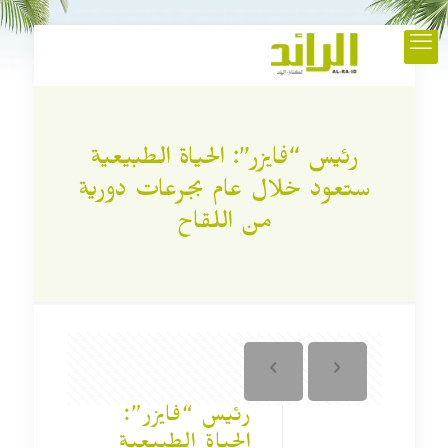
رئيس “فايزر”: الحياة الطبيعية
ستعود خلال عام بجرعات دورية
من اللقاح
رئيس “فايزر”:
الحياة الطبيعية