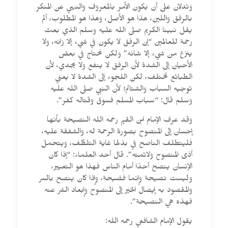
وتدلان على أن يكون الأمر بالمعروف والنهي عن المنكر
بالرفق واللين، هذا هو الأصل، وهذا هو المطلوب، ألم
يقل نبينا الكريم صلى الله عليه وسلم الذي بعث
رحمة للعالمين “إن الرفق لا يكون في شيء إلا زانه، ولا
ينزع من شيء إلا شانه” ولكن نحتاج في بعض
الأحيان إلى الشدة لأن الرفق لا ينفع ولا يجدي، لأن
الطبائع تختلف، لكن اللجوء إلى الشدة لا يعني
توجيه السباب والشتائم؛ لأن النبي صلى الله عليه
وسلم قال: “سباب المسلم فسوق وقتاله كفر”.
وقد عرف الإمام ابن القيم رحمه الله النصيحة بأنها
إحسان إلى المنصوح بصورة الرحمة له، والشفقة عليه،
فليتطلف الناصح في بذلها غاية التلطُّف، ويتحمل
أذى المنصوح ولائمته”. قال أحد العلماء: “إذا كان
الإنسان ينصح أحدًا أمام الناس فهذا هو التعيير،
وليست نصيحة وإنما فضيحة، وإذا كان ينصح بالسر
والمقصود به إيصال الخير إلى المنصوح وإبعاد الشر عنه
فهذه هي النصيحة”.
يقول الإمام الشافعي رحمه الله: