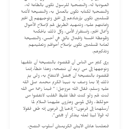
العبودية له، والنصحية للرسول تكون بالطاعة له،
والنصحية لكتابه تكون بالعمل به، والنصيحة لأئمة
المسلمين تكون بإرشادهم إلى الحق وتوجيههم إلى الخير
وإعانتهم عليه، وتمهيد الطريق لهم لإصلاح الأحوال
وأعمال الخير، واستقرار الأمن، وكل ذلك بالحكمة
والموعظة الحسنة والجدال بالتي هي أحسن، والنصيحة
لعامة المسلمين تكون بإصلاح أحوالهم وتعليمهم
وتذكيرهم.
يرى كثير من الناس أن المقصود بالنصيحة أن نلقيها
ونوجهها إلى من نريد أن ننصحه، وهذا خطأ، إنما
المقصود بالنصيحة أن يحصل الانتفاع به، ولن يتم
ذلك إلا بما وصف به نبينا الكريم محمد صلى الله
عليه وسلم، فقال الله عزوجل: ” فبما رحمة من الله
لنت لهم ولو كنت فظا غليظ القلب لانفضوا من
حولكط، وقال لموسى وهارون عليهما السلام لما
أرسلهما إلى فرعون:” إذهبا إلى فرعون إنه طغى فقولا
له قولاً لينًا لعله يتذكر أو يخشى”.
فتعلمنا هاتان الآيتان الكريمتان أسلوب النصح،