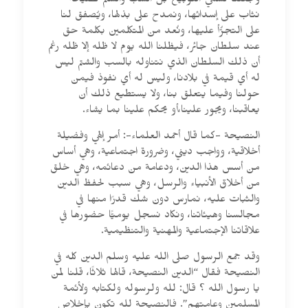
وجعلنا نسمي التوبيخ بل السبّ والشتم نصيحة
نثاب على إسدائها، ونمدح على بذلها، ويُصفق لنا
على التجرُّأ عليها، ونُعد من المتكلمين بكلمة حق
عند سلطان جائر، فيظلنا الله يوم لا ظله إلا ظله رغم
أن ذلك السلطان الذي نتناوله بالسب والشتم ليس
له أي قيمة في بلادنا، وليس له أي نفوذ فيمن
حولنا وفيما يتعلق بنا، ولا يستطيع ذلك أن
يعاقبنا، ويجور علينا،أو يحكم علينا بما يشاء.
النصيحة -كما قال أحمد العلماء-: أمر إلهي وفضيلة
أخلاقية، وواجب ديني، وضرورة اجتماعية، وهي أساس
من أسس هذا الدين، ودعامة من دعائمه، وهي خلق
من أخلاق الأنبياء والرسل، وهي سبب لحفظ الدين
والثبات عليه، نمارس دون شك قدرًا منها في
مجالسنا وهيئاتنا، ونكاد نسجل يوميًّا حضورها في
علاقاتنا الإجتماعية والمهنية والتنظيمية.
وقد جمع الرسول صلى الله عليه وسلم الدين كله في
النصيحة فقال “الدين النصيحة، قالها ثلاثًا، قلنا لمن
يا رسول الله ؟ قال: لله ولرسوله ولكتابه ولأئمة
المسلمين وعامتهم”. فالنصيحة لله تكون بإخلاص