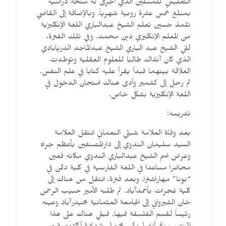
التعليمي للمسلين الذي أجرى له منحة دراسية
بمبلغ خمس عشرة روبية شهرياً. وبالإضافة إلى القاضي
تلمذ حسين تعلم الشيخ عبدالباري اللغة الإنكليزية
من المعلم الإنكليزي دين محمد. وفي تلك الفترة،
لقي الشيخ عبد الباري الشيخ عبدالماجد الدريابادي
الذي كان آنذاك طالبا للعلوم العقلية وتوطدت
العلاقة بينهما فبدأ يقرأ عليه كتابا في علم النفس.
ثم رحل إلى كشمير وأدى هناك امتحان الدخول في
اللغة الإنكليزية بشكل خاص.
تدريسه:
بعد وفاة العلامة شبلي النعماني انتقل العلامة
السيد سليمان الندوي إلى دارالمصنفين بأعظم جراه
وعرض اسم الشيخ عبدالباري الندوي مكانه فعين
محاضرا مساعدا في اللغة الفارسية في كلية دكن في
“بونا” مهاراشترا. وبعد فترة، انتقل من هناك إلى
كلية غجرات بأحمدآباد. ثم طلبه الأمير حبيب الرحمن
خان الشيرواني إلى الجامعة العثمانية بحيدرآباد وعينه
رئيساً لقسم الفلسفة فيها. فبقي هناك على هذا