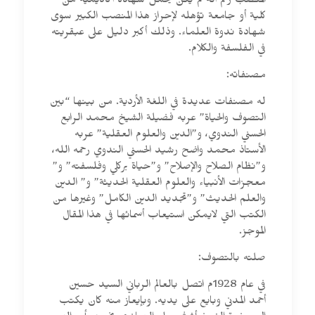
المنصب رغم أنه لم يكن يحمل شهادة أكاديمية من
كلية أو جامعة تؤهله لإحراز هذا المنصب الكبير سوى
شهادة ندوة العلماء. وذلك أكبر دليل على عبقريته
في الفلسفة والكلام.
مصنفاته:
له مصنفات عديدة في اللغة الأردية. من بينها “بين
التصوف والحياة” عربه فضيلة الشيخ محمد الرابع
الحسني الندوي، و”الدين والعلوم العقلية” عربه
الأستاذ محمد واضح رشيد الحسني الندوي رحمه الله،
و”نظام الصلاح والإصلاح” و”حياة بركلي وفلسفته” و”
معجزات الأنبياء والعلوم العقلية الحديثة” و” الدين
والعلم الحديث” و”تجديد الدين الكامل” وغيرها من
الكتب التي لايمكن استيعاب أسمائها في هذا المقال
الموجز.
صلته بالتصوف:
في عام 1928م اتصل بالعالم الرباني السيد حسين
أحمد المدني وبايع على يديه. وبإيعاز منه كان يكتب