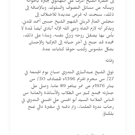
إلى حضرة الشيخ أشرف علي التهانوي يخبره بأحواله
ويسأله عن مسائل التصوف والسلوك. وبالإضافة إلى
ذلك، سنحت له فرص عديدة للاختلاف إلى
مجلس العالم الرباني الشهير الشيخ حسين أحمد المدني.
ويذكر أنه لازم الشاه وصي الله الإله آبادي أيضاً لمدة لا
بأس بها يصقل روحه ويزكي نفسه. وبناءا على ذلك،
نجده قد جنح في آخر حياته إلى التزكية والإحسان
بشكل ملموس وكتب حولها كتابات عدة.
وفاته
توفي الشيخ عبدالباري الندوي صباح يوم الجمعة في
27/ من محرم الحرام 1396ه المصادف 30/ من
يناير 1976م عن عمر يناهز 89 عاما. وصلى على
جنازته بجمع كبير من الطلاب والأساتذة والعامة من
الناس العلامة السيد أبو الحسن علي الحسني الندوي في
رحاب ندوة العلماء، وتم دفنه في مقبرة دالي غنج
بلكناؤ.