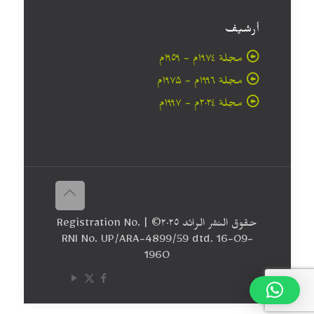
أرشيف
مجلة ۱۹۷٤م - ١٩٥٩م
مجلة ۱۹۹٦م - ۱۹۷۵م
مجلة ۲۰۲٤م - ۱۹۹۷م
حقوق النشر الرائد ٢٠۲٥© | Registration No.
RNI No. UP/ARA-4899/59 dtd. 16-09-
1960