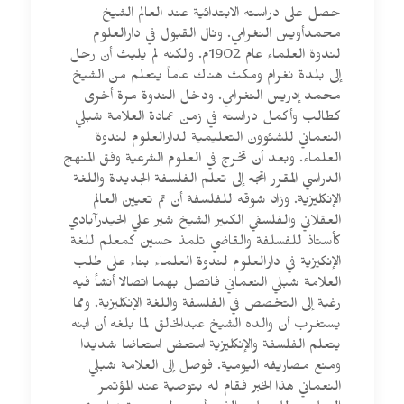
حصل على دراسته الابتدائية عند العالم الشيخ
محمدأويس النغرامي. ونال القبول في دارالعلوم
لندوة العلماء عام 1902م. ولكنه لم يلبث أن رحل
إلى بلدة نغرام ومكث هناك عاماً يتعلم من الشيخ
محمد إدريس النغرامي. ودخل الندوة مرة أخرى
كطالب وأكمل دراسته في زمن عمادة العلامة شبلي
النعماني للشئوون التعليمية لدارالعلوم لندوة
العلماء. وبعد أن تخرج في العلوم الشرعية وفق المنهج
الدراسي المقرر اتجه إلى تعلم الفلسفة الجديدة واللغة
الإنكليزية. وزاد شوقه للفلسفة أن تم تعيين العالم
العقلاني والفلسفي الكبير الشيخ شير علي الحيدرآبادي
كأستاذ للفسلفة والقاضي تلمذ حسين كمعلم للغة
الإنكيزية في دارالعلوم لندوة العلماء بناء على طلب
العلامة شبلي النعماني فاتصل بهما اتصالا أنشأ فيه
رغبة إلى التخصص في الفلسفة واللغة الإنكليزية. ومما
يستغرب أن والده الشيخ عبدالخالق لما بلغه أن ابنه
يتعلم الفلسفة والإنكليزية امتعض امتعاضا شديدا
ومنع مصاريفه اليومية. فوصل إلى العلامة شبلي
النعماني هذا الخبر فقام له بتوصية عند المؤتمر