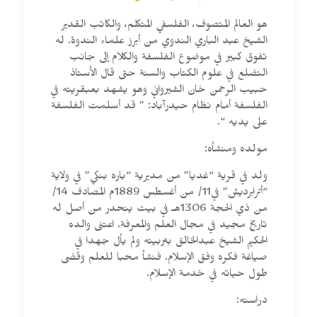
هو العالم المتصوف، الفلسفي المتكلم، والكاتب القدير
الشيخ عبد الباري الندوي من أبرز علماء الندوة. له
تفوق كبير في موضوع الفلسفة والكلام إلى جانب
التضلع في علوم الكتاب والسنة حتى قال الأستاذ
حبيب الرحمن خان الشيرواني وهو يشهد بعبقريته في
الفلسفة أمام نظام حيدرآباد: ” قد أسلمت الفلسفة
على يديه “.
مولده ومنشأه:
ولد في قرية “غديا” من مديرية “باره بنكي” في ولاية
“أترابرديش” في11/ من أغسطس 1889م المصادف 14/
من ذي الحجة 1306هـ في بيت ينحدر من أصل له
تاريخ مجيد في مجال العلم والمعرفة. اعتنى والده
الحكيم الشيخ عبدالخالق بتربيته ولم يأل جهدا في
صياغة فكره وفق الإسلام. فنشأ محبا للعلم وقضى
طول حياته في خدمة الإسلام.
دراسته: