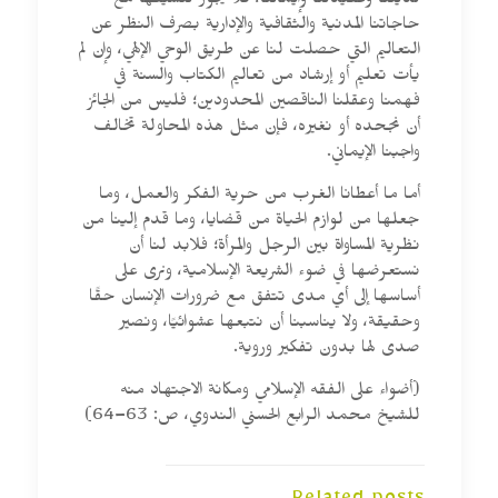
لديننا وعقيدتنا وإيماننا، فلا يجوز تنسيقها مع
حاجاتنا المدنية والثقافية والإدارية بصرف النظر عن
التعاليم التي حصلت لنا عن طريق الوحي الإلهي، وإن لم
يأت تعليم أو إرشاد من تعاليم الكتاب والسنة في
فهمنا وعقلنا الناقصين المحدودين؛ فليس من الجائز
أن نجحده أو نغيره، فإن مثل هذه المحاولة تخالف
واجبنا الإيماني.
أما ما أعطانا الغرب من حرية الفكر والعمل، وما
جعلها من لوازم الحياة من قضايا، وما قدم إلينا من
نظرية المساواة بين الرجل والمرأة؛ فلابد لنا أن
نستعرضها في ضوء الشريعة الإسلامية، ونرى على
أساسها إلى أي مدى تتفق مع ضرورات الإنسان حقًا
وحقيقة، ولا يناسبنا أن نتبعها عشوائيًا، ونصير
صدى لها بدون تفكير وروية.
(أضواء على الفقه الإسلامي ومكانة الاجتهاد منه
للشيخ محمد الرابع الحسني الندوي، ص: 63–64)