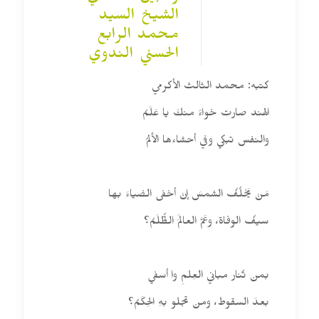
الشيخ السيد
محمد الرابع
الحسني الندوي
كتبه: محمد الثالث الأكرمي
الهند صارت خواءً منكَ يا عَلَمُ
والنفس تبكي وفي أحشاءها الألمُ
مَنْ يَخلُفُ الشمسَ إنْ أخفى الضياءَ بها
سيفُ الوفاة، وعَمَّ العالَمَ الظُّلَمُ؟
بمن تُنار مباني العِلمِ وا أسفي
بعدَ السقوط، ومن تجلو بهِ الحِكَمُ؟