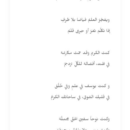
ويفجُرُ العلمُ فياضا بلا طَرَفٍ
إذا تكلَّمَ ثغرٌ أو جرى قلَمُ
كنتَ الكريم وقد عمّتْ مكارِمُهُ
في الهند، أفضالهُ للكُلِّ تزدحِمُ
و كنت يوسف في علمٍ وفي خُلُق
في قلبِكَ الشوق، في ساحاتك الكرَمُ
وكنتَ نوحاً سفينُ الحقِّ يحمِلُهُ