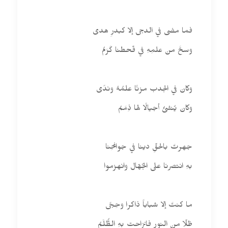
فما مضى في الدجى إلا كبدرِ هدى
وسحَّ من علمِهِ في قَحطنا كَرَمُ
وكان في الجدب مزنًا علمُهُ وندًى
وكان يُنشئُ أجيالًا لها ذِمَمُ
جهرتَ بالحقِّ دينا في جوانحِنا
بهِ انتصرنا على الجُهّال وانهزموا
ما كنتَ إلا شباباً ذاكرا وحِجًى
ظلّا من النورِ فانزاحت بهِ الظُّلَمُ