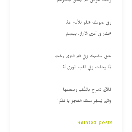
وكنتَ موسى علا بالحقِّ سِحرَهُمُ
وفي عيونكَ يحلو للأنامِ غدٌ
يخضرُّ في أعين الأبرارِ، يبتسِمُ
حتى مضيتَ وفي قبر الثرى رحَبٌ
لمَّا رحلتَ وفي قلبِ الورى ألمُ
فالآنَ تمرح باللُّقيا ومتعتِها
والآن يُسفِر منكَ الفجرُ يا عَلَمُ!
Related posts