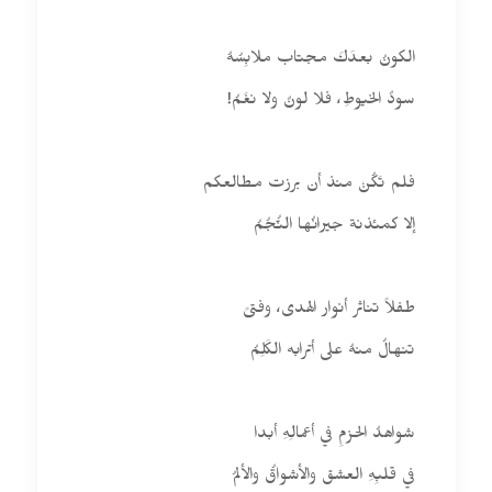
الكونُ بعدَكَ مجتاب ملابِسُهُ
سودٌ الخيوطِ، فلا لونٌ ولا نغَمُ!
فلم تَكُنْ منذ أن برزت مطالعكم
إلا كمئذنة جيرانُها النُّجُمُ
طفلاً تناثر أنوار الهدى، وفتىً
تنهالُ منهُ على أترابه الكَلِمُ
شواهدُ الحزمِ في أعمالِهِ أبدا
في قلبِهِ العشق والأشواقُ والألمُ