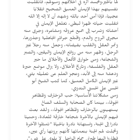
لها بالخير،وتجسد أثره في أخلاقهم وميولهم، فانقلبت
نفسيتهم بهذا الإيمان العميق الصحيح انقلابًا
عجيبًا، فإذا آمن أحد بالله وشهد أن لا إله إلا الله
انقلبت حياته ظهرًا لبطن، تغلغل الإيمان في
أحشائه وتسرب إلى جميع عروقه ومشاعره، وجرى منه
مجرى الروح والدم، واقتلع جراثيم الجاهلية وجذورها،
وغمر العقل والقلب بفيضانه، وجعل منه رجلاً غير
الرجل، وظهر منه من روائع الإيمان واليقين، والصبر
والشجاعة، ومن خوارق الأفعال والأخلاق ما حير
العقل والفلسفة، وتاريخ الأخلاق، ولا يزال موضع حيرة
ودهشة منه إلى الأبد، وعجز العلم عن تعليله بشيء
غير الإيمان الكامل العميق، كما كتب الشيخ أبو
الحسن علي الحسني الندوي.
ومن مشكلاتنا الأساسية: حب الزخارف والمظاهر
الجوفاء، بينما كان الصحابة والسلف الصالح
يستهينون بالزخارف والمظاهر الجوفاء، ولقد بعث
فيهم الإيمان بالآخرة شجاعة خارقة للعادة، وحنينًا
نادرًا إلى الجنة، واستهانة نادرة بالحياة “تمثلوا الآخرة
وتجلت لهم الجنة بنعمائها كأنهم يرونها رأي عين،
فطاروا إليها طيران حمام الزاجل لا يلوي على شيء”.