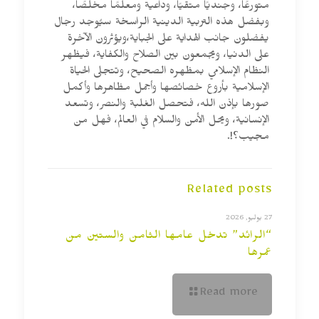
متورعًا، وجنديًا متقيًا، وداعية ومعلمًا مخلصًا،
وبفضل هذه التربية الدينية الراسخة سيُوجد رجال
يفضلون جانب الهداية على الجباية،ويؤثرون الآخرة
على الدنيا، ويجمعون بين الصلاح والكفاية، فيظهر
النظام الإسلامي بمظهره الصحيح، وتتجلى الحياة
الإسلامية بأروع خصائصها وأجمل مظاهرها وأكمل
صورها بإذن الله، فتحصل الغلبة والنصر، وتسعد
الإنسانية، ويحل الأمن والسلام في العالم، فهل من
مجيب؟!.
Related posts
27 يوليو, 2026
“الرائد” تدخل عامها الثامن والستين من
عمرها
Read more