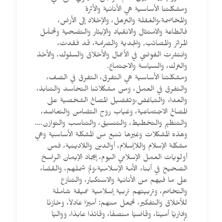
ومشكلتنا الأساسية هي الأنانية والأثرة
والمخاصمة،والغفلة والترهل، والإخلاد إلى الأرض،
فالطاعة والامتثال والانقياد والإيثار والتضحية وتحمُّل
المرائر والمصائب, والجدية والصرامة، قد فقدت،
وانتشرت الفوضي في الأعمال والأخلاق والسلوك، والأخذ
والترك، والسياسة والاجتماع.
ومشكلتنا الأساسية هي التفرق، التفرق في الصف،
والتفرق في العمل، ومن مشكلاتنا التحاسد والتنابذ،
والعداء والتباغض،وتفضيل المصالح الشخصية على
المصالح الاجتماعية، وغياب روح التضامن والتعاضد،
والتنظيم والتخطيط، والتنسيق، والتناسب والتوازن….
وهذه المشكلات وغيرها تنبع من المشكلة الأساسية وهي
مشكلة الإسلام واللاإسلام، أوالدين واللادينية، فمن
أولويات العمل الإسلامي اليوم، إيجاد الإيمان الراسخ
الصحيح في أبناء الأمة الإسلامية،ولمّ شملهم، والقضاء
على ما فيهم من الأنانية والاستكبار، والتنازع
والتخاصم، وتربيتهم تربية إسلامية عميقة شاملة
للأخلاق والتفكير، تجعل منهم: أميرًا عادلاً، وخازنًا
وإداريًا أمينًا، وقاضيًا منصفًا، وقائدًا عابدًا، وواليًا