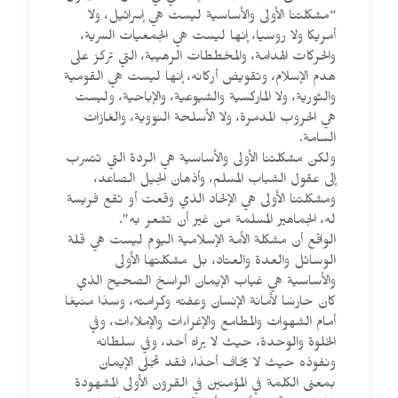
“مشكلتنا الأولى والأساسية ليست هي إسرائيل، ولا
أمريكا ولا روسيا، إنها ليست هي الجمعيات السرية،
والحركات الهدامة، والمخططات الرهيبة، التي تركز على
هدم الإسلام، وتقويض أركانه، إنها ليست هي القومية
والثورية، ولا الماركسية والشيوعية، والإباحية، وليست
هي الحروب المدمرة، ولا الأسلحة النووية، والغازات
السامة.
ولكن مشكلتنا الأولى والأساسية هي الردة التي تتسرب
إلى عقول الشباب المسلم، وأذهان الجيل الصاعد،
ومشكلتنا الأولى هي الإلحاد الذي وقعت أو تقع فريسة
له، الجماهير المسلمة من غير أن تشعر به”.
الواقع أن مشكلة الأمة الإسلامية اليوم ليست هي قلة
الوسائل والعدة والعتاد، بل مشكلتها الأولى
والأساسية هي غياب الإيمان الراسخ الصحيح الذي
كان حارسًا لأمانة الإنسان وعفته وكرامته، وسدًا منيعًا
أمام الشهوات والمطامع والإغراءات والإملاءات، وفي
الخلوة والوحدة، حيث لا يراه أحد، وفي سلطانه
ونفوذه حيث لا يخاف أحدًا، فقد تجلى الإيمان
بمعنى الكلمة في المؤمنين في القرون الأولى المشهودة