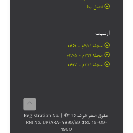
اتصل بنا
أرشيف
مجلة ۱۹۷٤م - ١٩٥٩م
مجلة ۱۹۹٦م - ۱۹۷۵م
مجلة ۲۰۲٤م - ۱۹۹۷م
حقوق النشر الرائد ٢٠۲٥© | Registration No.
RNI No. UP/ARA-4899/59 dtd. 16-09-
1960