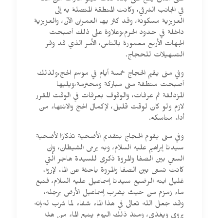
المنى مكان يقع على بعد ثلاث كيلو مترات من مكة
في الجانب الشرقي، وكانت المنطقة المتصلة به إلى
العزيزية مسكونة، وقد كثر بها العمران الآن، والعزيزية
داخلة في حدود الحرم،وعلاوة على ذلك أصبحت
الجهات الأربع معمورة بالناس، الأمر الذي قد وفر
التسهيلات للحجاج.
وفي منى يقيم الحجاج خمسة أيام في موسم الحج،ولذلك
أصبحت منطقة منى مباركة ومحترمة،ويليها
المزدلفة ثم عرفات، والوقوف بعرفات في الوقت المقرر
لازم ولو كان لوقت قليل، لإكمال الحج والانتهاء من
أداء مناسكه.
وفي منى يقوم الحجاج بتقديم الأضحية تذكارًا لأضحية
سيدنا إبراهيم عليه السلام، وبه يرمى الشيطان، وإن
السعي بين الصفا والمروة ذكرى للسيدة هاجر التي
كانت تسعى بين الصفا والمروة باحثة عن الماء لإرواء
غليل ابنه الرضيع سيدنا إسماعيل عليه السلام، فنبع
ماء زمزم من حيث يضرب إسماعيل الأرض برجله،
وقد جعل الله تعالى في هذا الماء شفاء لما شرب له،إنه
يروي ويغذي، ومنذ ذلك اليوم ينبع الماء من هذا