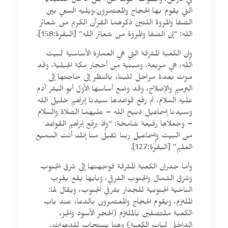
في الأرض، والطواف حولها من أجلِّ الأعمال التعبدية
التي يقوم بها الحجاج والمعتمرون،ويليه السعي بين
الصفا والمروة اللتين ذكرهما القرآن الكريم من شعائر
الله: “إن الصفا والمروة من شعائر الله” [البقرة:158].
وإن الكعبة المشرفة التي هي العمارة الأساسية لبيت
الله، هي مربعة، ومبنية من أحجار مكة الجبلية، وقد
مرّت بعدة مراحل للبناء بالنظر إلى حاجتها إلى
الترميم والإصلاح، وقد وضع أساسها الأول أبو البشر آدم
عليه السلام، ثم رفع قواعدها سيدنا إبراهيم خليل الله
وسيدنا إسماعيل ذبيح الله – عليهما الصلاة والسلام
– وجعلاها رفيعة شامخة: “وإذ يرفع إبراهيم القواعد
من البيت وإسماعيل ربنا تقبل منا إنك أنت السميع
العليم” [البقرة:127].
وأما جدران الكعبة المشرفة فوجهتها إلى شرق الجنوب
وشرق الشمال والجنوب الشرقي، وبابها يقع بقرب
الناحية الجنوبية للجدار بشرقي الجنوب، ويقال لها:
الملتزم، ويقوم الحجاج والمعتمرون بالدعاء عند باب
الكعبة ملتصقين بالملتزم (الحجر الأسود والجزء
الداخلي لباب الكعبة) وهنا يستجاب للدعوات،