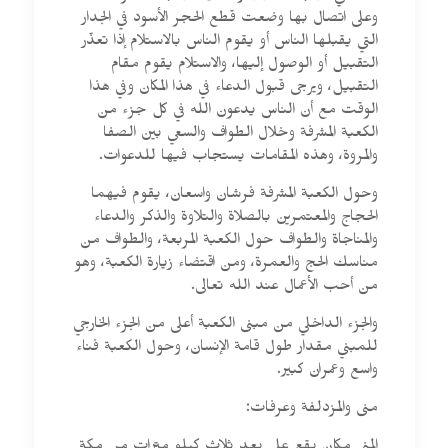
وعلى اتصال بها وضعت قطع الحجر الأسود في الجدار
التي يقبلها الناس أو يقوم الناس بالاستلام إذا تعذّر
التقبيل أو الوصول إليها، والاستلام يقوم مقام
التقبيل، ويرجى قبول الدعاء في هذا المكان وفي هذا
الوقت مع أن الناس يدعون الله في كل جزء من
الكعبة المشرفة وخلال الطواف والسعي بين الصفا
والمروة، وهذه المقامات يستجاب فيها للدعوات.
وحول الكعبة المشرفة فرشان واسعان، يقوم فيهما
الحجاج والمعتمرين بالصلاة والتلاوة والذكر والدعاء
والمناجاة والطواف حول الكعبة المربعة، والطواف من
مناسك الحج والعمرة، ومن اقتضاء زيارة الكعبة، وهو
من أحب الأعمال عند الله تعالى.
والجزء الداخلي من مبنى الكعبة أعلى من الجزء الخارجي
للمبني مقدار طول قامة الإنسان، وحول الكعبة فناء
واسع وعمران كبير.
منى والمزدلفة وعرفات: