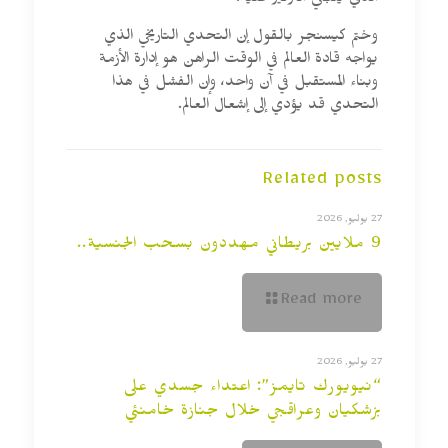
الذي ينبغي التركيز عليه.
وختم كيسنجر بالقول إن التحدي التاريخي الذي
يواجه قادة العالم في الوقت الراهن هو إدارة الأزمة
وبناء المستقبل في آن واحد، وإن الفشل في هذا
التحدي قد يؤدي إلى إشعال العالم.
Related posts
27 يوليو, 2026
9 ملايين بريطاني مهددون بسحب الجنسية..
Read more
27 يوليو, 2026
“نيويورك تايمز”: اعتداء جسدي على
بزشكيان وعراقجي خلال جنازة خامنئي