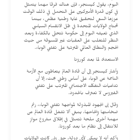
اليوم، يقول كيسنجر، فإن هناك فرقا مهما يتمثل
في كون قدرة الأميركيين على التحمل في ذلك الوقت
عززها السعي لتحقيق غاية وطنية عظمى، بينما
تحتاج الولايات المتحدة في ظل الانقسام السياسي
الذي تعيشه اليوم إلى حكومة تتحلى بالكفاءة وبعد
النظر للتغلب على العقبات غير المسبوقة من حيث
الحجم والنطاق العالمي المترتبة على تفشي الوباء.
الاستعداد لما بعد كورونا
وأشار كيسنجر إلى أن قادة العالم يتعاطون مع الأزمة
الناجمة عن الوباء على أساس وطني بحت، إلا أن
تداعيات التفكك الاجتماعي المترتب على تفشي
الفيروس لا تعترف بالحدود.
وقال إن الجهود المبذولة لمواجهة تفشي الوباء، رغم
ضخامتها وإلحاحها، ينبغي ألا تشغل قادة العالم عن
مهمة أخرى ملحة تتمثل في إطلاق مشروع موازٍ
للانتقال إلى نظام ما بعد كورونا.
وأكد أنه لا يمكن لأي دولة، حتى وإن كانت الولايات