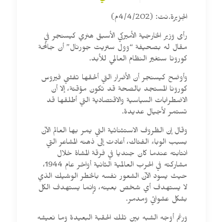
الجزيرة.نت: (4/4/202م)
رأى وزير الخارجية الأميركي الأسبق هنري كيسنجر في
مقال له بصحيفة “وول ستريت جورنال” أن جائحة
كورونا ستغيّر النظام العالمي للأبد.
وأوضح كيسنجر أن الأضرار التي ألحقها تفشي فيروس
كورونا المستجد بالصحة قد تكون مؤقتة، إلا أن
الاضطرابات السياسية والاقتصادية التي أطلقها قد
تستمر لأجيال عديدة.
وقال إن الظروف الاستثنائية التي يمر بها العالم الآن
بسبب الوباء الفتاك، أعادت إلى ذهنه المشاعر التي
انتابته عندما كان جنديا في فرقة المشاة خلال
مشاركته في الحرب العالمية الثانية أواخر عام 1944،
حيث يسود الآن الشعور نفسه بالخطر الوشيك الذي
لا يستهدف أي شخص بعينه، وإنما يستهدف الكل
بشكل عشوائي ومدمر.
ورغم أوجه الشبه بين تلك الحقبة البعيدة وما نعيشه