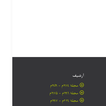
أرشيف
مجلة ۱۹۷٤م - ١٩٥٩م
مجلة ۱۹۹٦م - ۱۹۷۵م
مجلة ۲۰۲٤م - ۱۹۹۷م