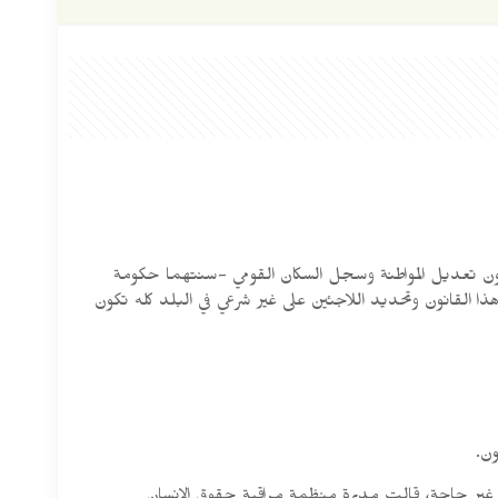
ة رعاية حقوق الإنسان أعدت تقريراً عن قانون تعديل المواطنة وسجل السكان القومي -سنتهما حكومة
اءات هذا القانون وتحديد اللاجئين على غير شرعي في البلد كله تكون
ون.