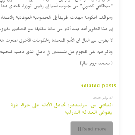
غير أن رجال البوليس أسرعوا إلى اعتقال المنتقدين لهذا القانون
“ميناكشي كنغولي” من جنوب آسيا إن رئيس الوزراء الهندي دعا 
ومواقف الحكومة مهدت طريقاً إلى الهجمومية الغوغائية والاعتدا
إن هذا التقرير أعد بعد أكثر من مائة مقايلة مع المصابين بفيروس ك
لا يغربن عن البال أن الأمم المتحدة والحكومات الأخرى اعتبرت هذا ا
وذكر فيه شن الهجوم على المسلمين في دهلي الذي ذهب ضحيته أكثر من 60 شخصاً وآلاف من الناس أصيبوا بالجروح وكم منهم تعطلت معيشتهم 
(محمد برويز عالم)
Related posts
27 يوليو, 2026
القاضي س. مرليدهر: تجاهل الأدلة على جرائم غزة
يقوض العدالة الدولية
Read more