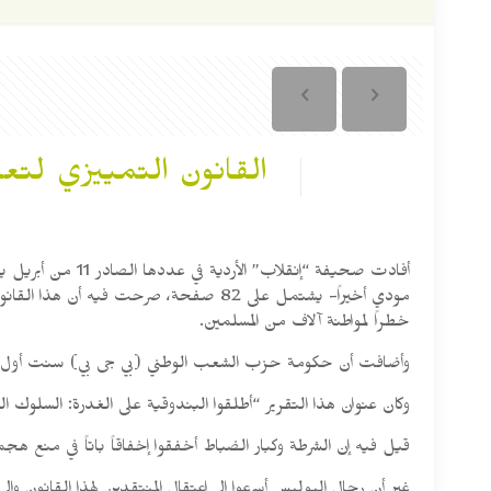
القانون التمييزي لتع
مودي أخيراً- يشتمل على 82 صفحة، صرحت
خطراً لمواطنة آلاف من المسلمين.
وأضافت أن حكومة حزب الشعب الوطني (بي جى بي) سنت أول مرة قا
وكان عنوان هذا التقرير “أطلقوا البندوقية على الغدرة: السلوك ا
قيل فيه إن الشرطة وكبار الضباط أخفقوا إخفاقاً باتاً في منع 