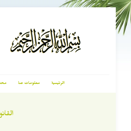
الرئيسية
معلومات عنا
محت
القان