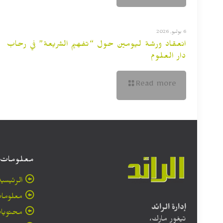
6 يوليو, 2026
انعقاد ورشة ليومين حول “تفهيم الشريعة” في رحاب
دار العلوم
Read more
معلومات
الرئيسية
معلومات
إدارة الرائد
محتويا
تيغور مارك،