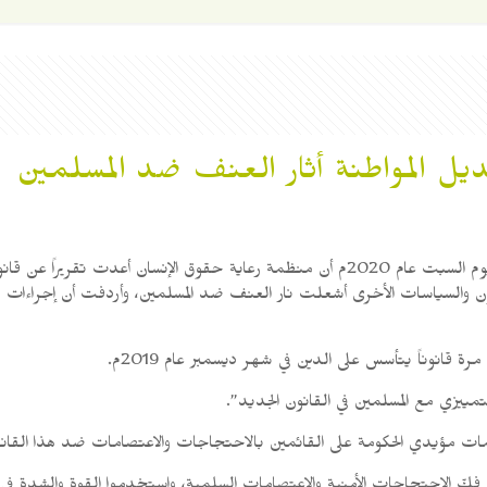
ديل المواطنة أثار العنف ضد المسلمين
أفادت صحيفة “إنقلاب” الأردية في عددها الصادر 11 من أبريل يوم السبت عام 2020م أن منظم
 فيه أن هذا القانون والسياسات الأخرى أشعلت نار العنف ضد المسلمين، وأردفت أن إجر
نوناً يتأسس على الدين في شهر ديسمبر عام 2019م.
لتمييزي مع المسلمين في القانون الجديد”.
هجمات مؤيدي الحكومة على القائمين بالاحتجاجات والاعتصامات ضد هذا القان