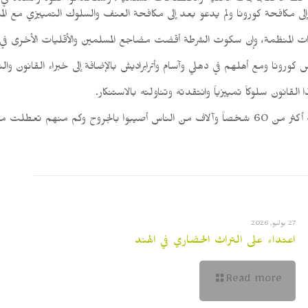
 وإلي فكّ الاحتجاجات الأمنية والاعتصامات السلمية، واستخدموا القوة والشدة
إلى مكافحة كورونا ولم يدعو بعد إلى مكافحة العنف والسلوك التمييزي مع 
ءات المنظمة، وإن سكوت الشرطة أقضت مضاجع المسلمين والأقليات الأخرى في 
ورونا ومع أهلهم في دهلي وآسام وأترابراديش بالإضافة إلى خبراء القانون والتع
لقانون سلوكاً تمييزياً وانتقدته وتناولته بالاستنكار.
وتقطعت بهم الأسباب.
27 يوليو, 2026
اعتداء على التراث الحضاري في الهند
Read more