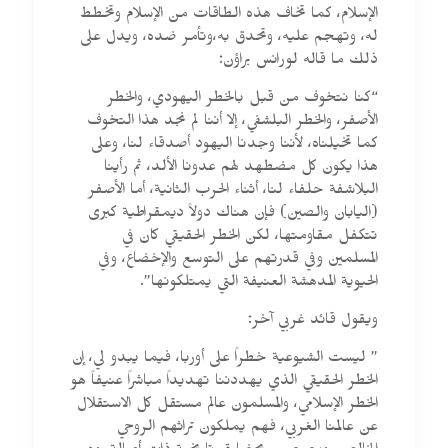
الإسلام، كما تخاف هذه الطاقات من الإسلام وتخطط
له، وتهجم عليه، وتحدق به،وتأمر ضده، ويدل على
ذلك ما قاله لورانس براؤن:
“كنا نتخوف من قبل بالخطر اليهودي، والخطر
الأصفر، والخطر البلشفي، إلا أننا لم نجد هذا التخوف
كما تخيلناه، لأننا وجدنا اليهود أصدقاء لنا، وعلى
هذا يكون كل مضطهد لهم عدونا الألد، ثم رأينا
البلاشفة حلفاء لنا، أثناء الحرب الثانية، أما الأصفر
(اليابان والصين) فإن هناك دولاً ديمقراطية كبرى
تتكفل مقاومتها، لكن الخطر الحقيقي كان في
المسلمين وفي قدرتهم على التوسع والإخضاع، وفي
الحيوية المدهشة العنيفة التي يمتلكونها”.
ويقول قائد غربي آخر:
” ليست الشيوعية خطراً على أوربا، فيما يبدو لي، إن
الخطر الحقيقي الذي يهددننا تهديداً مباشراً عنيفاً هو
الخطر الإسلامي، والمسلمون عالم مستقل كل الاستقلال
عن عالمنا الغربي، فهم يملكون تراثهم الروحي