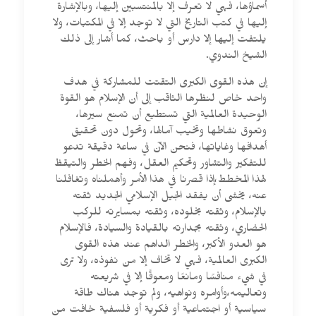
أسماؤها، فهي لا تعرف إلا بالمنتسبين إليها، وبالإشارة
إليها في كتب التاريخ التي لا توجد إلا في المكتبات، ولا
يلتفت إليها إلا دارس أو باحث، كما أشار إلى ذلك
الشيخ الندوي.
إن هذه القوى الكبرى التقتت للمشاركة في هدف
واحد خاص لنظرها الثاقب إلى أن الإسلام هو القوة
الوحيدة العالمية التي تستطيع أن تمنع سيرها،
وتعوق نشاطها وتخيب آمالها، وتحول دون تحقيق
أهدافها وغاياتها، فنحن الآن في ساعة دقيقة تدعو
للتفكير والتشاور وتحكيم العقل، وفهم الخطر والتيقظ
لهذا المخطط،إذا قصرنا في هذا الأمر وأهملناه وتغافلنا
عنه، يخشى أن يفقد الجيل الإسلامي الجديد ثقته
بالإسلام، وثقته بخلوده، وثقته بمسايرته للركب
الحضاري، وثقته بجدارته بالقيادة والسيادة، فالإسلام
هو العدو الأكبر، والخطر الداهم عند هذه القوى
الكبرى العالمية، فهي لا تخاف إلا من نفوذه، ولا ترى
في شيء منافسًا ومانعًا ومعوقًا إلا في شريعته
وتعاليمه،وأوامره ونواهيه، ولم توجد هناك طاقة
سياسية أو اجتماعية أو فكرية أو فلسفية خافت من