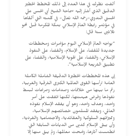
ألفت نظرك في هذا العدد إلى ذلك المخطط الخطير
الدقيق الذي أشار إليه سماحة الشيخ أبي الحسن علي
الحسني الندوي-رحمه الله تعالى- في كلمته التي ألقاها
في مؤتمر رابطة العالم الإسلامي بمكة المكرمة قبل نحو
ثلاثين سنة قال:
“يواجه العالم الإسلامي اليوم مؤامرات ومخططات
جديدة للقضاء على الإسلام، والقضاء على النفوذ
الإسلامي، والقضاء على الهوية الإسلامية، والقضاء على
تطبيق الشريعة الإسلامية”.
إن هذه المخططات الخطيرة الدقيقة الشاملة الكاملة
العامة ترأسها القوى العالمية الكبرى الشرقية والغربية،
رغم ما بينها من خلافات وصدامات وصراعات لبسط
نفوذها وفرض هيمنتها، لكنها اتفقت على أمر
واحد، وهدف واحد، وهو أن يفقد الإسلام نفوذه
العالمي، ويفقد المسلمون خصائصهم الإسلامية،
ومميزاتهم السلوكية والعقائدية، والاجتماعية والفردية،
وأن يبقى الإسلام كدين من الديانات السابقة التي
انطمست آثارها، وامحت معالمها، ولم يبق منها إلا