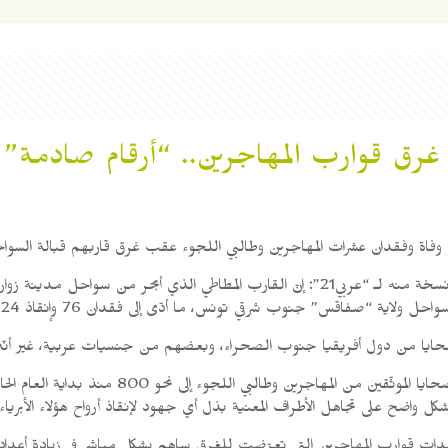
رق قوارب المهاجرين.. “أرقام صادمة”
وفاة وفقدان عشرات المهاجرين وطالبي اللجوء عقب غرق قاربهم قبالة السواحل
وقال المرصد الأورومتوسطي في بيان صحافي اليوم الجمعة، أرسل نسخة منه لـ “عربي21”: إنّ الق
جنوب شرقي تونس، ما أدّى إلى فقدان 76 وإنقاذ 24، بحسب المنظمة الدولية للهجرة.
حايا من دول أفريقيا جنوب الصحراء، وبعضهم من جنسيات عربية، غير أنّه
كل واضح على تجاهل الأطراف المعنية بذل أي جهود لإنقاذ أرواح هؤلاء الأبرياء.