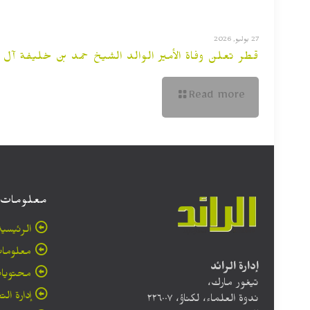
27 يوليو, 2026
قطر تعلن وفاة الأمير الوالد الشيخ حمد بن خليفة آل ث
Read more
معلومات
الرئيسية
معلومات
إدارة الرائد
محتويا
تيغور مارك،
إدارة الت
ندوة العلماء، لكناؤ، ۲۲٦۰۰۷