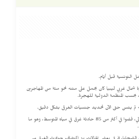
 التونسية قبل أيّام.
ارب المطاطي الذي أبحر من سواحل مدينة زوارة شمال غربي ليبيا كان يحمل على متنه نحو مئة من المهاجرين
 لم يتسن حتى الآن تحديد جنسيات الغرقى بشكل دقيق.
وأوضح المرصد الأورومتوسطي أنّه مع هذه الحادثة، يرتفع عدد الضحايا الموثّقين من المهاجرين وطالبي اللجوء إلى نحو 800 منذ بداية العام الحالي، قضوا في أكثر من 85 حادثة غرق في مياه المتوسط، وهو ما