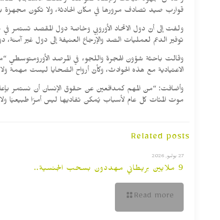
وأكّد أنّ جهود البحث والإنقاذ المتواضعة وضعف الاستجابة لمن
قوارب صيد تصادف مرورها في مكان الحادثة، ولا تكون مجهزة بأي
ولفت إلى أنّ دول الاتحاد الأوروبي وخاصة دول المقصد تستمر في
توفير الدعم لعمليات الصد والإرجاع العنيفة إلى دول غير آمنة، دو
وقالت باحثة شؤون الهجرة واللجوء في المرصد الأورومتوسطي “ميكي
الاعتيادية مع هذه الحوادث، وكأنّ أرواح الضحايا ليست مهمة ول
وأضافت: “من المهم كمدافعين عن حقوق الإنسان أن نستمر بإعلا
موت المئات كل عام لأسباب يُمكن تفاديها ليس أمرًا طبيعيًا ول
Related posts
27 يوليو, 2026
9 ملايين بريطاني مهددون بسحب الجنسية..
Read more