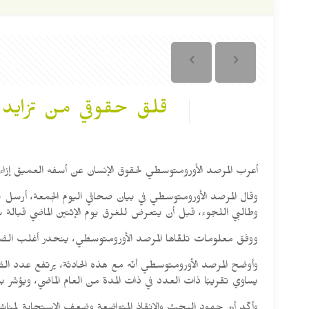
قلق حقوقي من تزايد غ
أعرب المرصد الأورومتوسطي لحقوق الإنسان عن أسفه العميق إزاء 
وطالبي اللجوء، قبل أن يتعرض للغرق يوم الإثنين الماضي قبالة سواحل ولاية “صفاقس” 
ووفق معلومات تلقّاها المرصد الأورومتوسطي، ينحدر أغلب الض
يساوي تقريبًا ذات العدد في ذات المدة من العام الماضي، ويؤشر بش