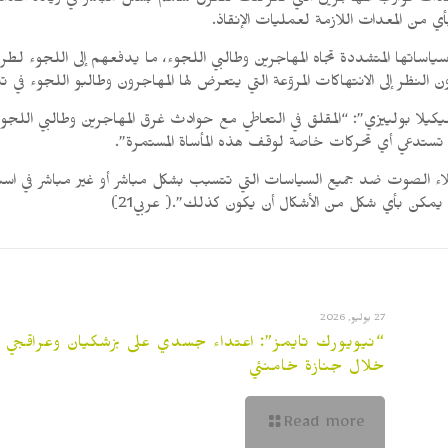
اشدات قوارب المهاجرين التي تعرّضت للغرق ساهم بشكل مباشر في زيادة أعدا
 من المعدات اللازمة لعمليات الإنقاذ.
 سياساتها المتشددة تجاه المهاجرين وطالبي اللجوء، ما يدفعهم إلى اللجوء 
ن النظر إلى الانتهاكات المروّعة التي يتعرض لها المهاجرون وطالبو اللجوء في 
لا بولييزي”: “المقلق في التعاطي مع حوادث غرق المهاجرين وطالبي اللجوء أن
ا تستدعي أي تحركات خاصة لوقف هذه المأساة المستمرة”.
ء الصوت ضد جميع السياسات التي تتسبب بشكل مباشر أو غير مباشر في استمر
ا يمكن بأي شكل من الأشكال أن يكون كذلك”.( عربي21)
27 يوليو, 2026
“نيويورك تايمز”: اعتداء جسدي على بزشكيان وعراقجي
خلال جنازة خامنئي
Read more