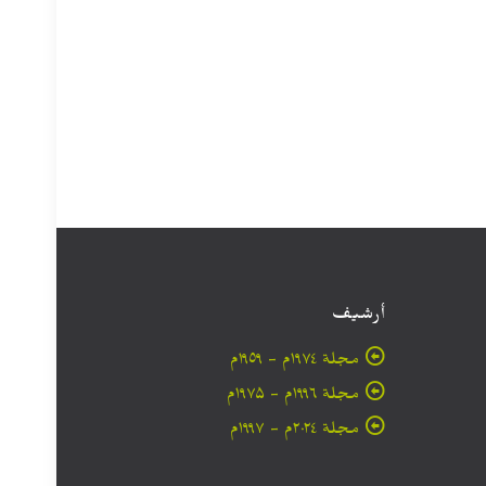
أرشيف
مجلة ۱۹۷٤م - ١٩٥٩م
مجلة ۱۹۹٦م - ۱۹۷۵م
مجلة ۲۰۲٤م - ۱۹۹۷م