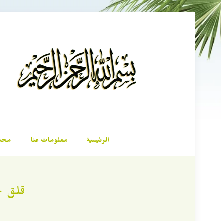
الرئيسية
معلومات عنا
محت
قلق ح