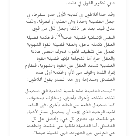
داعي لتكرير القول في ذلك.
وقد حذا أفلاطون في كتابته الأولى حذو سقراط، في
جعل الفضيلة واحدة وهي العلم، أو المعرفة، ولكنه
عدل فيما بعد عن ذلك وجعل لكل من قوى
(4)
النفس الإنسانية فضيلة خاصة
، فالحكمة فضيلة
العقل تكمله بالحق، والعفة فضيلة القوة الشهوية
تعمل على تلطيف الأهواء، فتترك النفس هادئة
والعقل حرًا، أما الشجاعة فإنها فضيلة القوة
الغضبية تساعد العقل على القوة والشهوية، فتقاوم
إغراء اللذة والخوف من الألم، والحكمة أولى هذه
الفضائل ومبدؤها، وفي هذا الصدر يقول أفلاطون:
“ليست الفضيلة هذه الحسية النفعية التي تستبدل
لذات بلذات، وأحزانًا بأحزان، ومخاوف بمخاوف،
كما تستبدل قطعة من النقد بأخرى، فإن النقد
الجيد الوحيد الذي يجب أن يستبدل بسائر الأشياء
هو الحكمة، بها نشتري كل شيء ونحصل على كل
الفضائل، أما الفضيلة الخالية من الحكمة، والناشئة
عن التوفيق بين الشهوات فهي فضيلة عبدة”.