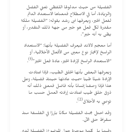
الفضيلة من حيث مدلولها اللفظي تعني الفضل
والزيادة، أما في الاصطلاح فمعناها الاستعداد الدائم
لفعل الخير، ويعرفها ابن رشد بقوله: “الفضيلة ملكة
مقدرة لكل فعل هو خير من جهة ذلك التقدير، أو
يظن به أنه خير”.
أما معجم لالاند فيعرف الفضيلة بأنها: “الاستعداد
الراسخ لإنجاز نوع معين من الأفعال الأخلاقية، أو
(1)
“الاستعداد الراسخ لإرادة الخير، عادة فعل الخير”
.
ويعرفها البعض بأنها الخلق الطيب، فإذا اعتادت
الإرادة شيئًا طيبًا سميت عادتها حينئذ فضيلة، وعلى
هذا فإذا وصفنا إنسانًا بأنه فاضل فمعنى ذلك أنه
ذوق خلق طيب اعتادت إرادته العمل حسب ما
(2)
توصي به الأخلاق
.
وقد احتل بحث الفضيلة مكانًا بارزًا في الفلسفة منذ
سقراط حتى الآن.
وفيما يلي كلمة موجزة حول الموضوع: الفضيلة لدى