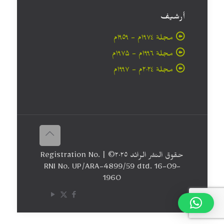
أرشيف
مجلة ۱۹۷٤م - ١٩٥٩م
مجلة ۱۹۹٦م - ۱۹۷۵م
مجلة ۲۰۲٤م - ۱۹۹۷م
حقوق النشر الرائد ٢٠۲٥© | Registration No.
RNI No. UP/ARA-4899/59 dtd. 16-09-
1960