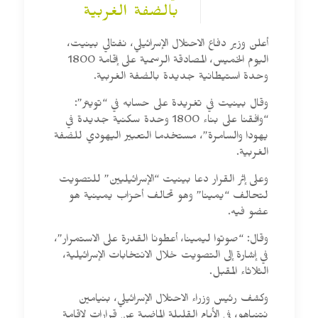
بالضفة الغربية
أعلن وزير دفاع الاحتلال الإسرائيلي، نفتالي بينيت،
اليوم الخميس، المصادقة الرسمية على إقامة 1800
وحدة استيطانية جديدة بالضفة الغربية.
وقال بينيت في تغريدة على حسابه في “تويتر”:
“وافقنا على بناء 1800 وحدة سكنية جديدة في
يهودا والسامرة”، مستخدما التعبير اليهودي للضفة
الغربية.
وعلى إثر القرار دعا بينيت “الإسرائيليين” للتصويت
لتحالف “يمينا” وهو تحالف أحزاب يمينية هو
عضو فيه.
وقال: “صوتوا ليمينا، أعطونا القدرة على الاستمرار”،
في إشارة إلى التصويت خلال الانتخابات الإسرائيلية،
الثلاثاء المقبل.
وكشف رئيس وزراء الاحتلال الإسرائيلي، بنيامين
نتنياهو، في الأيام القليلة الماضية عن قرارات لإقامة