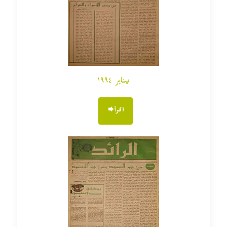
يناير ١٩٩٤
اقرأ