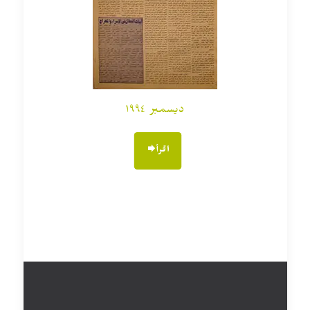
ديسمبر ١٩٩٤
اقرأ