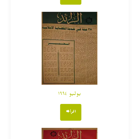
يوليو ١٩٩٤
اقرأ