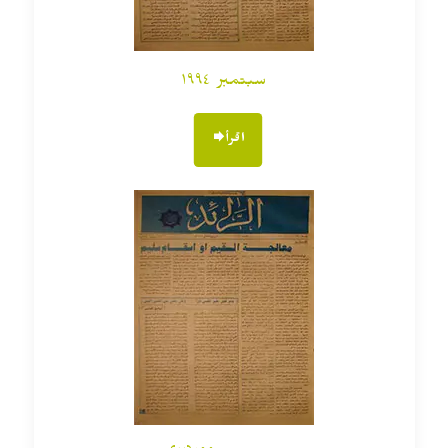
سبتمبر ١٩٩٤
اقرأ