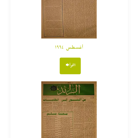
أغسطس ١٩٩٤
اقرأ