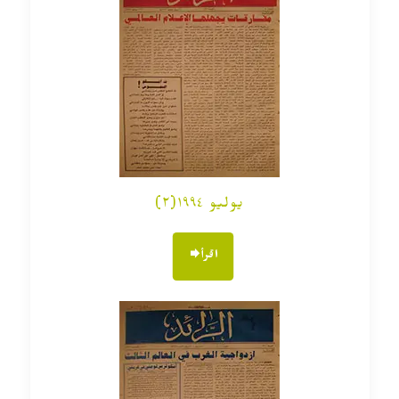
يوليو ١٩٩٤(٢)
اقرأ