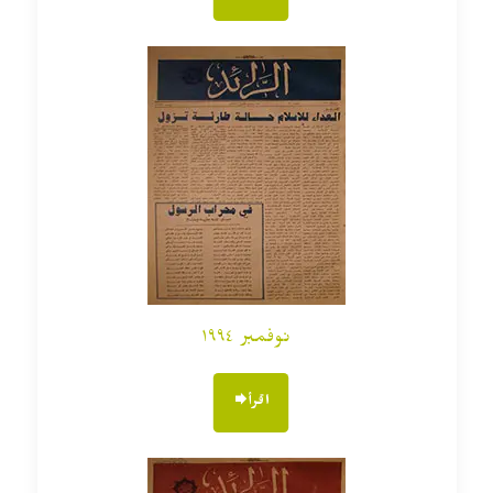
نوفمبر ١٩٩٤
اقرأ