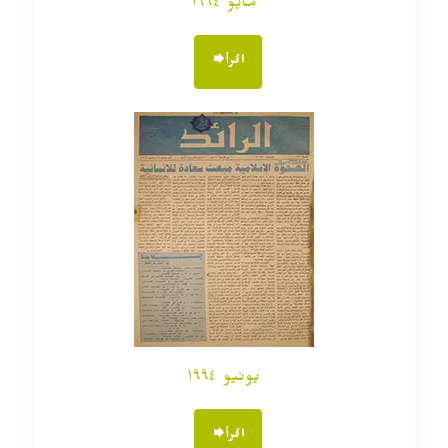
مايو ١٩٩٤
اقرأ
يونيو ١٩٩٤
اقرأ