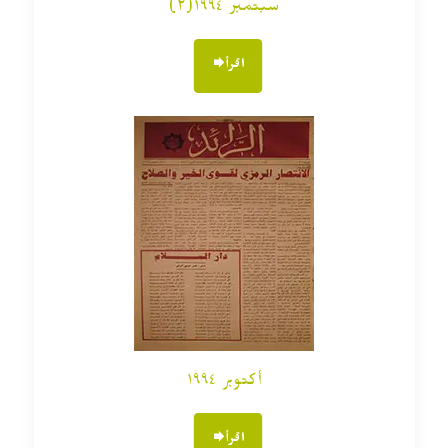
سبتمبر ١٩٩٤(٢)
اقرأ
أكتوبر ١٩٩٤
اقرأ