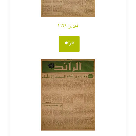
فبراير ١٩٩٤
اقرأ