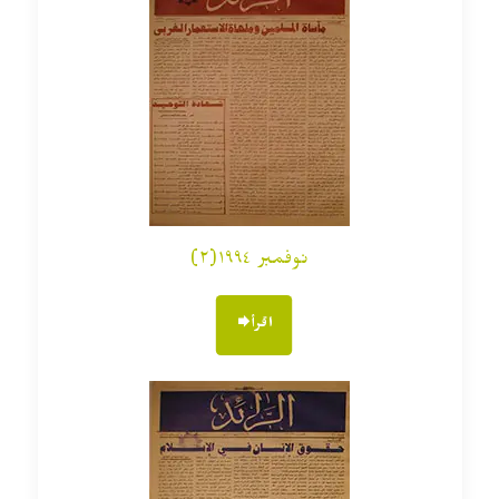
نوفمبر ١٩٩٤(٢)
اقرأ