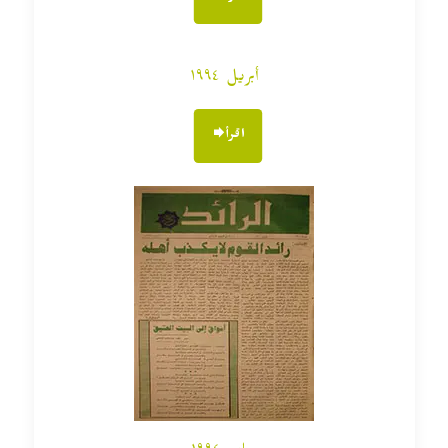
أبريل ١٩٩٤
اقرأ