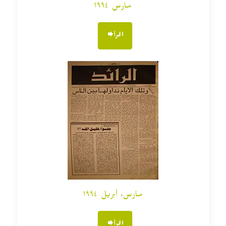
مارس ١٩٩٤
اقرأ
مارس، أبريل ١٩٩٤
اقرأ