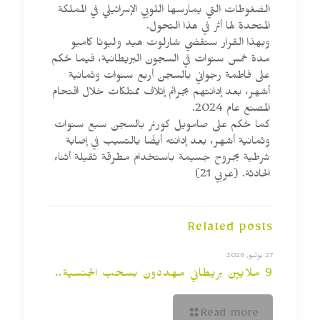
الضغوطات التي يمارسها اللوبي الإسرائيلي في المملكة
المتحدة لها أثر في هذا التحول.
وبهذا القرار ستقضي شارلوت هيد وليونا كاميو
مدة خمس سنوات في السجون البريطانية، فيما حُكم
على فاطمة رجواني بالسجن أربع سنوات وثمانية
أشهر، بعد إدانتهم بجرائم إتلاف ممتلكات خلال اقتحام
المصنع عام 2024.
كما حُكم على صامويل كورنر بالسجن سبع سنوات
وثمانية أشهر، بعد إدانته أيضًا بالتسبب في إصابة
شرطية بجروح جسيمة باستخدام مطرقة ثقيلة أثناء
الحادثة. (عربي 21)
Related posts
27 يوليو, 2026
9 ملايين بريطاني مهددون بسحب الجنسية..
Read more