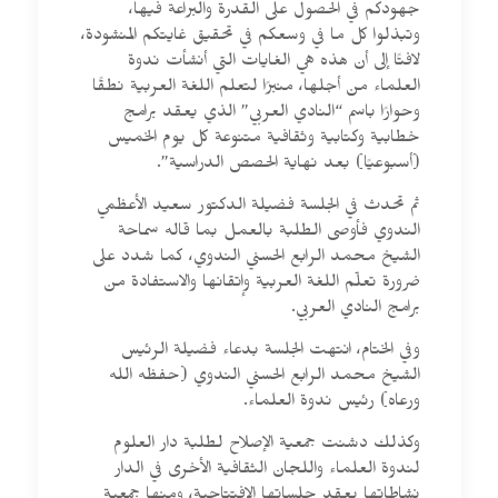
جهودكم في الحصول على القدرة والبراعة فيها،
وتبذلوا كل ما في وسعكم في تحقيق غايتكم المنشودة،
لافتًا إلى أن هذه هي الغايات التي أنشأت ندوة
العلماء من أجلها، منبرًا لتعلم اللغة العربية نطقًا
وحوارًا باسم “النادي العربي” الذي يعقد برامج
خطابية وكتابية وثقافية متنوعة كل يوم الخميس
(أسبوعيًا) بعد نهاية الحصص الدراسية”.
ثم تحدث في الجلسة فضيلة الدكتور سعيد الأعظمي
الندوي فأوصى الطلبة بالعمل بما قاله سماحة
الشيخ محمد الرابع الحسني الندوي، كما شدد على
ضرورة تعلّم اللغة العربية وإتقانها والاستفادة من
برامج النادي العربي.
وفي الختام، انتهت الجلسة بدعاء فضيلة الرئيس
الشيخ محمد الرابع الحسني الندوي (حفظه الله
ورعاه) رئيس ندوة العلماء.
وكذلك دشنت جمعية الإصلاح لطلبة دار العلوم
لندوة العلماء واللجان الثقافية الأخرى في الدار
نشاطاتها بعقد جلساتها الافتتاحية، ومنها جمعية