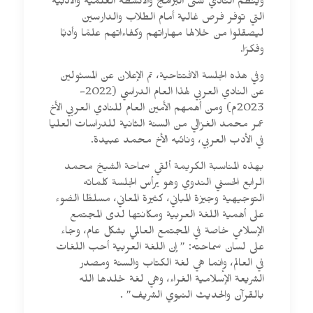
وينظم النادي شتى البرامج والأنشطة العلمية والأدبية
التي توفر فرص غالية أمام الطلاب والدارسين
ليصقلوا من خلالها مهاراتهم وكفاءاتهم علمًا وأدبًا
وفكرًا.
وفي هذه الجلسة الافتتاحية، تم الإعلان عن المسئولين
عن النادي العربي لهذا العام الدراسي (2022-
2023م) ومن أهمهم الأمين العام للنادي العربي الأخ
عمر محمد الغزالي من السنة الثانية للدراسات العليا
في الأدب العربي، ونائبه الأخ محمد عبيدة.
بهذه المناسبة الكريمة ألقي سماحة الشيخ محمد
الرابع الحسني الندوي وهو يرأس الجلسة كلماته
التوجيهية وجيزة المباني، كثيرة المعاني، مسلطًا الضوء
على أهمية اللغة العربية ومكانتها لدى المجتمع
الإسلامي خاصة في المجتمع العالمي بشكل عام، وجاء
على لسان سماحته: ” إن اللغة العربية أحب اللغات
في العالم، وإنما هي لغة الكتاب والسنة ومصدر
الشريعة الإسلامية الغراء، وهي لغة خلدها الله
بالقرآن والحديث النبوي الشريف” .