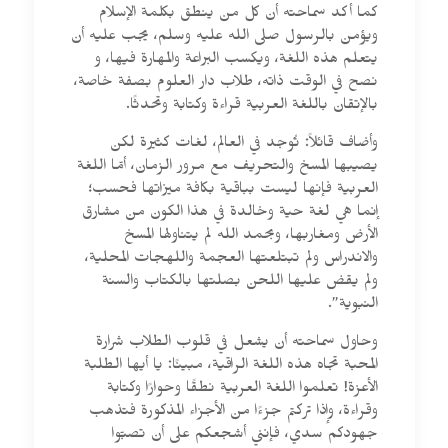
كما أكد سماحته أن كل من ينطق بكلمة الإسلام
ويؤمن بالرسول صلى الله عليه وسلم، يجب عليه أن
يتعلم هذه اللغة، ويكسب البراعة والمهارة فيها، و
نصح في الوقت ذاته، طلاب دار العلوم بصفة خاصة،
بالإتقان باللغة العربية قراءة وكتابة وتحدثًا.
وأضاف قائلاً: تُوجد في العالم، لغات كثيرة لكن
يصيبها المسخ والتحريف مع مرور الزمان، أمّا اللغة
العربية فإنها ليست بباقية بكافة ميزاتها فحسب؛
إنما هي لغة حية وخالدة في هذا الكون من مشارق
الأرض ومغاربها، وبحمد الله لم يتناولها المسخ
والاندراس ولم تبتلعتها العجمة واللهجات المحلية،
ولم يقض عليها اللحن بصلتها بالكتاب والسنة
النبوية”.
وحاول سماحته أن يشعل في قلوب الطلاب شرارة
المحبة تجاه هذه اللغة الراقية، مبينًا: يا أيها الطلبة
الأعزة! تعلموا اللغة العربية نطقًا وحوارًا وكتابة
وقراءة، وإذا تركتم جزءًا من الأجزاء المذكورة فتذهب
جهودكم سدي، فإنني أشجعكم على أن تصبّوا