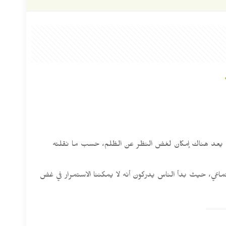
م يعد هناك إمكان لغض النظر عن الظلم، حسب ما نقلته
ما نقطة تحول اجتماعي، حيث بدأ الناس يدركون أنه لا يمكننا الاستمرار في غض