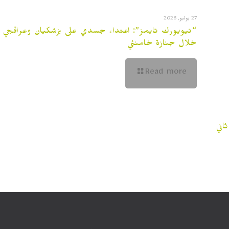
27 يوليو, 2026
“نيويورك تايمز”: اعتداء جسدي على بزشكيان وعراقجي
خلال جنازة خامنئي
Read more
اني