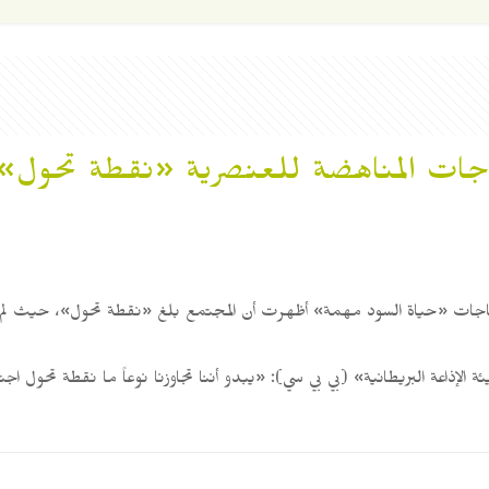
جاجات المناهضة للعنصرية «نقطة تحول»
حتجاجات «حياة السود مهمة» أظهرت أن المجتمع بلغ «نقطة تحول»، حيث ل
1 عاماً، خلال مقابلة مع «هيئة الإذاعة البريطانية» (بي بي سي): «يبدو أننا تجاوزنا نوعاً 