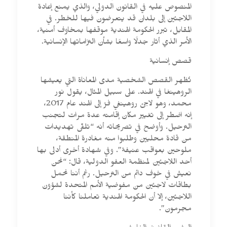
المنصوص عليه في القانون الدولي، والذي يمنع إعادة
اللاجئين إلى بلدان قد يتعرضون فيها للخطر. في
المقابل، تبرر الحكومة الهندية موقفها بمخاوف أمنية،
الأمر الذي أثار جدلًا واسعًا بشأن التزاماتها الإنسانية.
قصص إنسانية
تُظهر القصص الشخصية مدى المعاناة التي يعيشها
الروهينغا في الهند. على سبيل المثال، يقول نور
محمد، وهو لاجئ روهينغي فرّ إلى الهند عام 2017،
إنه اضطر إلى تغيير مكان إقامته عدة مرات لتجنب
الترحيل. وأوضح في تصريحاته أنه “تلقّى تهديدات
من قادة محليين وطلبوا منه مغادرة المنطقة،
ملوحين بعواقب عنيفة”. وفي شهادة أخرى أدلى بها
أحد اللاجئين لمنظمة العفو الدولية، قال: “نحن
نعيش في خوف دائم من الترحيل. رغم أننا نحمل
بطاقات لاجئين من مفوضية الأمم المتحدة لشؤون
اللاجئين، إلا أن الحكومة الهندية تعاملنا كأننا
مجرمون”.