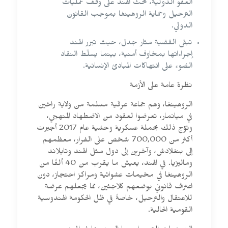
العفو الدولية، تحث الهند على وقف عمليات
الترحيل وحماية الروهينغا بموجب القانون
الدولي.
تبقى القضية مثار جدل، حيث تبرر الهند
إجراءاتها بمخاوف أمنية، بينما يسلّط النقاد
الضوء على انتهاكات المبادئ الإنسانية.
نظرة عامة على الأزمة
الروهينغا، وهم جماعة عرقية مسلمة من ولاية راخين
في ميانمار، تعرضوا لعقود من الاضطهاد المنهجي،
وتوّج ذلك بحملة عسكرية وحشية عام 2017 أجبرت
أكثر من 700,000 شخص على الفرار، معظمهم
إلى بنغلادش، وآخرين إلى دول مثل الهند وتايلاند
وماليزيا. في الهند، يعيش ما يقرب من 40 ألفًا من
الروهينغا في مخيمات عشوائية ومراكز احتجاز، دون
اعتراف قانوني بوضعهم كلاجئين، مما يجعلهم عرضة
للاعتقال والترحيل، خاصةً في ظل الحكومة الهندوسية
القومية الحالية.