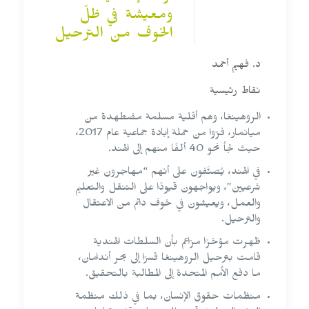
ومعيشة في ظلّ
الخوف من الترحيل
د. فهيم أحمد
نقاط رئيسية
الروهينغا، وهم أقلية مسلمة مضطهدة من
ميانمار، فرّوا من حملة إبادة جماعية عام 2017،
حيث لجأ نحو 40 ألفًا منهم إلى الهند.
في الهند، يُصنَّفون على أنهم “مهاجرون غير
شرعيين”، ويواجهون قيودًا على التنقل والتعليم
والعمل، ويعيشون في خوف دائم من الاعتقال
والترحيل.
ظهرت مؤخرًا مزاعم بأن السلطات الهندية
قامت بترحيل الروهينغا قسرًا إلى بحر أندامان،
ما دفع الأمم المتحدة إلى المطالبة بالتحقيق.
منظمات حقوق الإنسان، بما في ذلك منظمة