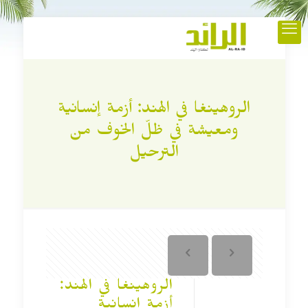
الروهينغا في الهند: أزمة إنسانية
ومعيشة في ظلّ الخوف من
الترحيل
الروهينغا في الهند:
أزمة إنسانية