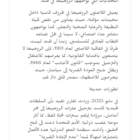
التحديات التي يواجهها الروهينغا في الهند
يعيش اللاجئون الروهينغا في ظروف قاسية داخل
مخيمات مؤقتة، حيث يعانون من نقص المياه
النظيفة والرعاية الصحية والتعليم. كما يواجهون
مشاعر عداء اجتماعي، لا سيما في ظل تصاعد
الخطاب المعادي للمسلمين. وبما أن الهند ليست
طرفًا في اتفاقية اللاجئين لعام 1951، فإن الروهينغا لا
يتمتعون بالحماية القانونية، مما يعرضهم للاعتقال
والترحيل بموجب “قانون الأجانب” لعام 1946.
ويظل شبح العودة القسرية إلى ميانمار، حيث
يتعرضون للاضطهاد، مصدر قلق دائم لهم.
تطورات حديثة
في مايو 2025، وردت تقارير تفيد بأن السلطات
الهندية قامت بترحيل عشرات الروهينغا إلى بحر
أندامان، مزوّدة إياهم بسترات نجاة فقط، مما أثار
موجة غضب دولية. الأمم المتحدة دعت إلى فتح
تحقيق، وأدانت منظمة العفو الدولية هذه الأفعال
باعتبارها انتهاكًا لمبدأ “عدم الإعادة القسرية”