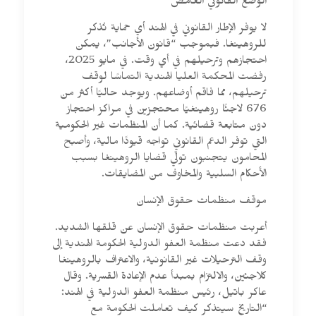
الوضع القانوني الغامض
لا يوفر الإطار القانوني في الهند أي حماية تُذكر
للروهينغا. فبموجب “قانون الأجانب”، يمكن
احتجازهم وترحيلهم في أي وقت. في مايو 2025،
رفضت المحكمة العليا الهندية التماسًا لوقف
ترحيلهم، مما فاقم أوضاعهم. ويوجد حاليًا أكثر من
676 لاجئًا روهينغيًا محتجزين في مراكز احتجاز
دون متابعة قضائية. كما أن المنظمات غير الحكومية
التي توفر الدعم القانوني تواجه قيودًا مالية، وأصبح
المحامون يتجنبون تولّي قضايا الروهينغا بسبب
الأحكام السلبية والمخاوف من المضايقات.
موقف منظمات حقوق الإنسان
أعربت منظمات حقوق الإنسان عن قلقها الشديد.
فقد دعت منظمة العفو الدولية الحكومة الهندية إلى
وقف الترحيلات غير القانونية، والاعتراف بالروهينغا
كلاجئين، والالتزام بمبدأ عدم الإعادة القسرية. وقال
عاكر باتيل، رئيس منظمة العفو الدولية في الهند:
“التاريخ سيتذكر كيف تعاملت الحكومة مع