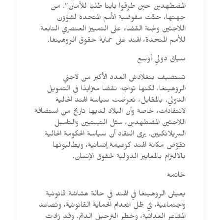
المضطهدين حين طرقوا بابنا طلبًا للأمان”. من
جهتها، حثّت مفوضية الأمم المتحدة لشؤون
اللاجئين ولجنة القضاء على التمييز العنصري التابعة
للأمم المتحدة، الهند على حماية حقوق الروهينغا.
سياق دولي أوسع
تستضيف بنغلادش العدد الأكبر من لاجئي
الروهينغا، لكنها تواجه نقصًا متزايدًا في التمويل
الدولي. بالمقابل، تعرضت سياسة الهند الحالية
لانتقادات، خاصة وأن البلاد لديها تاريخ من استضافة
اللاجئين المضطهدين، مثل التيبتيين والتاميل
السريلانكيين. يرى النقاد أن سياسة الحكومة الحالية
تقوّض مكانة الهند كزعيمة إنسانية، ويطالبونها
بالالتزام بالمعايير الدولية لحقوق الإنسان.
خاتمة
يعيش الروهينغا في الهند في حالة هشاشة قانونية
واجتماعية، في ظل انعدام الحماية القانونية، وتصاعد
المشاعر العدائية، وخطر الترحيل الدائم. وقد زادت