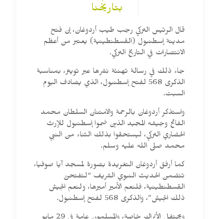
بتاريخنا
قال الرئيس التركي رجب طيب أردوغان، إن فتح
مدينة إسطنبول (القسطنطينية) يعتبر من أعظم
الانتصارات في التاريخ التركي.
جاء ذلك في رسالة تهنئة نشرها عبر تويتر، بمناسبة
الذكرى 568 لفتح إسطنبول، الذي يصادف اليوم
السبت.
واستذكر أردوغان بالرحمة والامتنان السلطان محمد
الفاتح وجيشه المجيد الذين ضموا إسطنبول للإرث
الحضاري التركي، ليستحقوا بذلك الثناء من النبي
محمد صلى الله عليه وسلم.
كما أرفق أردوغان التغريدة بصورة لمسجد آيا صوفيا،
تتضمن الحديث النبوي الشريف “لتفتحنّ
القسطنطينية، فلنعم الأمير أميرها، ولنعم الجيش
ذلك الجيش”، والذكرى 568 لفتح إسطنبول.
ويحتفل الأتراك خاصة، والمسلمون عامة في 29 مايو