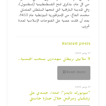
من كل عام، بذكرى فتح القسطنطينية (إسطنبول)،
وهي المدينة التاريخية التي فتحها السلطان العثماني
محمد الفاتح، من الإمبراطورية البيزنطية عام 1453،
بعد أن ظلت عصية على الفتوحات الإسلامية لعدة
قرون.
Related posts
27 يوليو, 2026
9 ملايين بريطاني مهددون بسحب الجنسية..
Read more
27 يوليو, 2026
“نيويورك تايمز”: اعتداء جسدي على
بزشكيان وعراقجي خلال جنازة خامنئي