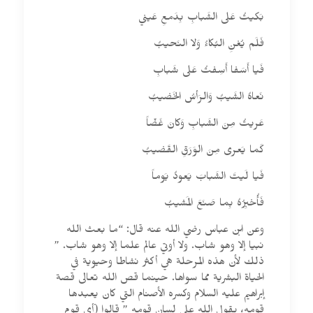
بَكيتُ عَلى الشَبابِ بِدَمعِ عَيني
فَلَم يُغنِ البُكاءُ وَلا النَحيبُ
فَيا أَسَفا أَسِفتُ عَلى شَبابِ
نَعاهُ الشَيبُ وَالرَأسُ الخَضيبُ
عَريتُ مِنَ الشَبابِ وَكانَ غَضّاً
كَما يَعرى مِنَ الوَرَقِ القَضيبُ
فَيا لَيتَ الشَبابَ يَعودُ يَوماً
فَأُخبِرُهُ بِما صَنَعَ المَشيبُ
وعن ابن عباس رضي الله عنه قال: “ما بعث الله
نبيا إلا وهو شاب. ولا أوتي عالم علما إلا وهو شاب. ”
ذلك لأن هذه المرحلة هي أكثر نشاطا وحيوية في
الحياة البشرية مما سواها. حينما قص الله تعالى قصة
إبراهيم عليه السلام وكسره الأصنام التي كان يعبدها
قومه، يقول الله على لسان قومه ” قالوا (أي قوم