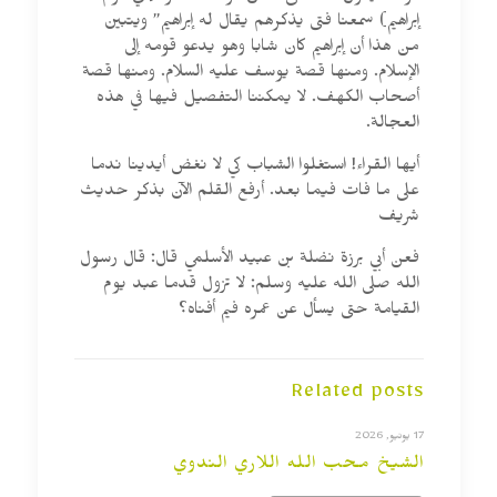
إبراهيم) سمعنا فتى يذكرهم يقال له إبراهيم” ويتبين
من هذا أن إبراهيم كان شابا وهو يدعو قومه إلى
الإسلام. ومنها قصة يوسف عليه السلام. ومنها قصة
أصحاب الكهف. لا يمكننا التفصيل فيها في هذه
العجالة.
أيها القراء! استغلوا الشباب كي لا نغض أيدينا ندما
على ما فات فيما بعد. أرفع القلم الآن بذكر حديث
شريف
فعن أبي برزة نضلة بن عبيد الأسلمي قال: قال رسول
الله صلى الله عليه وسلم: لا تزول قدما عبد يوم
القيامة حتى يسأل عن عمره فيم أفناه؟
Related posts
17 يونيو, 2026
الشيخ محب الله اللاري الندوي