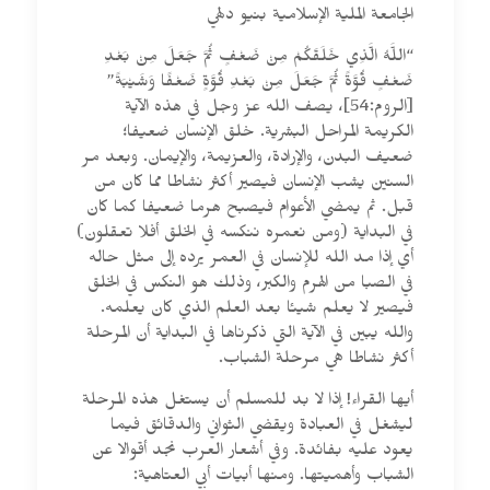
الجامعة الملية الإسلامية بنيو دلهي
“اللَّهُ الَّذِي خَلَقَكُمْ مِنْ ضَعْفٍ ثُمَّ جَعَلَ مِنْ بَعْدِ
ضَعْفٍ قُوَّةً ثُمَّ جَعَلَ مِنْ بَعْدِ قُوَّةٍ ضَعْفًا وَشَيْبَةً”
[الروم:54]، يصف الله عز وجل في هذه الآية
الكريمة المراحل البشرية. خلق الإنسان ضعيفا؛
ضعيف البدن، والإرادة، والعزيمة، والإيمان. وبعد مر
السنين يشب الإنسان فيصير أكثر نشاطا مما كان من
قبل. ثم يمضي الأعوام فيصبح هرما ضعيفا كما كان
في البداية (ومن نعمره ننكسه في الخلق أفلا تعقلون)
أي إذا مد الله للإنسان في العمر يرده إلى مثل حاله
في الصبا من الهرم والكبر، وذلك هو النكس في الخلق
فيصير لا يعلم شيئا بعد العلم الذي كان يعلمه.
والله يبين في الآية التي ذكرناها في البداية أن المرحلة
أكثر نشاطا هي مرحلة الشباب.
أيها القراء! إذا لا بد للمسلم أن يستغل هذه المرحلة
ليشغل في العبادة ويقضي الثواني والدقائق فيما
يعود عليه بفائدة. وفي أشعار العرب نجد أقوالا عن
الشباب وأهميتها. ومنها أبيات أبي العتاهية: