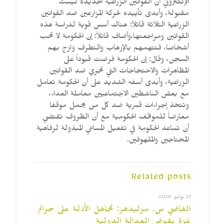
الإلكتروني أن القوانين الزراعية الجديدة ليست
مقبولة، وأبدى تأييده لحركة المزارعين ضد القوانين
الزراعية الثلاثة قائلاً: هناك أسس قوية لدراسة هذه
القوانين ومراجعتها،وأضاف قائلاً: إن الحكومة لا تحب
أشخاصا، فتتهمهم بالإرهاب والتطرف وتزج بهم
السجن، وقال: إن الحكومة فرضت قيوداً على
المظاهرات والاحتجاجات التي تجري ضد القوانين
الزراعية، وأبدى أسفه الشديد على أن الحكومة تعامل
مع بعض الناشطين الاجتماعيين معاملة العداء،
وتتخذ إجراءات قسرية ضد كل من يحمل موقفا
معارضاً للمواقف الحكومية مع أن الظروف تقتضي
أن تساعد الحكومة في تفعيل المساعي المبذولة لرفاهية
المحتاجين والملهوفين.
Related posts
27 يوليو, 2026
القاضي س. مرليدهر: تجاهل الأدلة على جرائم
غزة يقوض العدالة الدولية