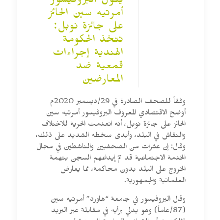
يقول البروفيسور
أمرتيه سين الحائز
على جائزة نوبل:
تتخذ الحكومة
الهندية إجراءات
قمعية ضد
المعارضين
وفقاً للصحف الصادرة في 29/ديسمبر 2020م
أوضح الاقتصادي المعروف البروفيسور أمرتيه سين
الحائز على جائزة نوبل، أنه انعدمت الحرية للاختلاف
والنقاش في البلد، وأبدى سخطه الشديد على ذلك،
وقال: إن عشرات من الصحفيين والناشطين في مجال
الخدمة الاجتماعية قد تمَّ إيداعهم السجن بتهمة
الخروج على البلد بدون محاكمة، مما يعارض
العلمانية والجمهورية.
وقال البروفيسور في جامعة “هاورد” أمرتيه سين
(87/عاماً) وهو يدلي برأيه في مقابلة عبر البريد