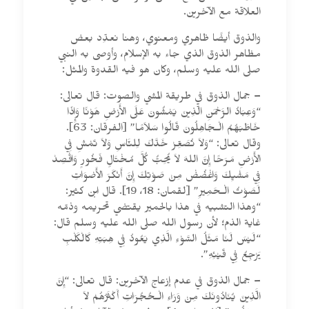
العلاقة مع الآخرين.
والذوق أيضًا ظاهري ومعنوي، وهنا نعدِّد بعض
مظاهر الذوق الذي جاء به الإسلام، وأوصى به النبي
صلى الله عليه وسلم، وكان هو فيه القدوة والمثل:
– جمال الذوق في طريقة المشي والصوت: قال تعالى:
“وَعِبَادُ الرَّحْمَنِ الَّذِينَ يَمْشُونَ عَلَى الأَرْضِ هَوْنًا وَإِذَا
خَاطَبَهُمُ الْـجَاهِلُونَ قَالُوا سَلاَمًا” [الفرقان: 63].
وقال تعالى: “وَلاَ تُصَعِّرْ خَدَّكَ لِلنَّاسِ وَلاَ تَمْشِ فِي
الأَرْضِ مَرَحًا إِنَّ اللهَ لاَ يُحِبُّ كُلَّ مُخْتَالٍ فَخُورٍ وَاقْصِدْ
فِي مَشْيِكَ وَاغْضُضْ مِنْ صَوْتِكَ إِنَّ أَنْكَرَ الأَصْوَاتِ
لَصَوْتُ الْـحَمِيرِ” [لقمان: 18، 19]. قال ابن كثير:
“وهذا التشبيه في هذا بالحمير يقتضي تحريمه وذمّه
غاية الذم؛ لأن رسول الله صلى الله عليه وسلم قال:
“لَيْسَ لَنَا مَثَلُ السَّوْءِ الَّذِي يَعُودُ فِي هِبَتِهِ كَالْكَلْبِ
يَرْجِعُ فِي قَيْئِهِ”.
– جمال الذوق في عدم إزعاج الآخرين: قال تعالى: “إِنَّ
الَّذِينَ يُنَادُونَكَ مِنْ وَرَاءِ الْـحُجُرَاتِ أَكْثَرُهُمْ لاَ