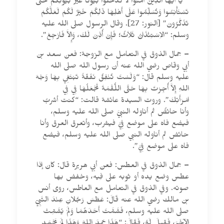
” يَا أَيُّهَا الَّذِينَ آمَنُوا لاَ تَدْخُلُوا بُيُوتًا غَيْرَ بُيُوتِكُمْ حَتَّى
تَسْتَأْنِسُوا وَتُسَلِّمُوا عَلَى أَهْلِهَا ذَلِكُمْ خَيْرٌ لَكُمْ لَعَلَّكُمْ
تَذَكَّرُونَ” [النور: 27]. وقال الرسول صلى الله عليه
وسلم: “الاِسْتِئْذَانُ ثَلاَثٌ؛ فَإِنْ أُذِنَ لَكَ، وَإِلاَّ فَارْجِعْ”.
– جمال الذوق في التعامل مع الزوجة: فعن سعد بن
أبي وقاص رضي الله عنه أن رسول الله صلى الله
عليه وسلم قال: “وَلَسْتَ تُنْفِقُ نَفَقَةً تَبْتَغِي بِهَا وَجْهَ
اللهِ إِلاَّ أُجِرْتَ بِهَا حَتَّى اللُّقْمَةَ تَجْعَلُهَا فِي فِي
امْرَأَتِكَ”. وروت السيدة عائشة قالت: “كنت أشربُ
وأنا حائضٌ ثم أناوله النبيَّ صلى الله عليه وسلم،
فيضع فاه على موضع فِيَّ فيشرب، وأتعرق العرق وأنا
حائض ثم أناوله النبي صلى الله عليه وسلم، فيضع
فاه على موضع فِيَّ”.
– جمال الذوق في العطس: فعن أبي هريرة قال: كان إذا
عطس وضع يده أو ثوبه على فِيه، وخفض بها
صوته. وفي الذوق في التعامل مع العاطس، روى أنس
بن مالك رضي الله عنه قَالَ: عَطَسَ رَجُلانِ عِنْدَ النَّبِيِّ
صلى الله عليه وسلم، فَشَمَّتَ أَحَدَهُمَا وَلَمْ يُشَمِّتْ