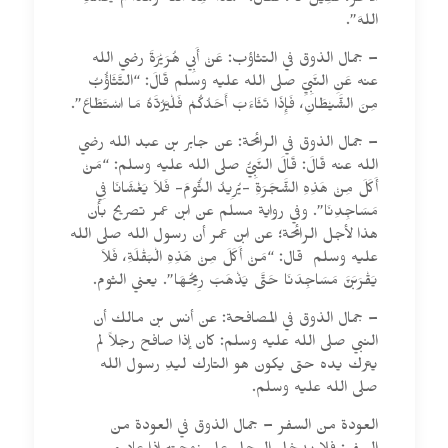
الآخَرَ، فَقِيلَ لَهُ، فَقَالَ: “هَذَا حَمِدَ اللهَ وَهَذَا لَمْ يَحْمَدِ
اللهَ”.
– جمال الذوق في التثاؤب: عَنْ أَبِي هُرَيْرَةَ رضي الله
عنه عَنِ النَّبِيِّ صلى الله عليه وسلم قَالَ: “التَّثَاؤُبُ
مِنَ الشَّيْطَانِ، فَإِذَا تَثَاءَبَ أَحَدُكُمْ فَلْيَرُدَّهُ مَا اسْتَطَاعَ”.
– جمال الذوق في الرائحة: عن جابر بن عبد الله رضي
الله عنه قَالَ: قَالَ النَّبِيُّ صلى الله عليه وسلم: “مَنْ
أَكَلَ مِنْ هَذِهِ الشَّجَرَةِ -يُرِيدُ الثُّومَ- فَلاَ يَغْشَانَا فِي
مَسَاجِدِنَا”. وفي رواية مسلم عن ابن عمر تصريح بأن
هذا لأجل الرائحة؛ عن ابن عمر أن رسول الله صلى الله
عليه وسلم قال: “مَنْ أَكَلَ مِنْ هَذِهِ الْبَقْلَةِ، فَلاَ
يَقْرَبَنَّ مَسَاجِدَنَا حَتَّى يَذْهَبَ رِيحُهَا”. يعني الثوم.
– جمال الذوق في المصافحة: عن أنس بن مالك أن
النبي صلى الله عليه وسلم: كان إذا صافح رجلاً لم
يترك يده حتى يكون هو التارك ليدِ رسول الله
صلى الله عليه وسلم.
العودة من السفر – جمال الذوق في العودة من