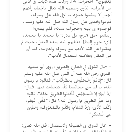
يَعْقِلُونَ” [الحجرات: 4]. ونزلت هذه الآيات في أناسٍ
من الأعراب، الذين وصفهم الله تعالى بالجفاء، وأنهم
أجدر ألاّ يعلموا حدود ما أنزل الله على رسوله،
قَدِموا وافدين على رسول الله صلى الله عليه وسلم،
فوجدوه في بيته وحجرات نسائه، فلم يصبروا
ويتأدبوا حتى يخرج، بل نادوه: يا محمد يا محمد،
(أي: اخرج إلينا)، فذمَّهم الله بعدم العقل، حيث لم
يعقلوا عن الله الأدب مع رسوله واحترامه، كما أنَّ
من العقل وعلامته استعمال الأدب”.
– جمال الذوق في الشارع والطريق: روى أبو سعيد
الخدري رضي الله عنه أن النبي صلى الله عليه وسلم
قال: “إِيَّاكُمْ وَالْـجُلُوسَ بِالطُّرُقَاتِ”. فقالوا: يا رسول
الله، ما لنا من مجالسنا بُدٌّ، نتحدَّث فيها. فقال:
“إِذْ أَبَيْتُمْ إِلاَّ الْـمَجْلِسَ فَأَعْطُوا الطَّرِيقَ حَقَّهُ”. قالوا:
وما حقُّ الطريق يا رسول الله؟ قال: “غَضُّ الْبَصَرِ،
وَكَفُّ الأَذَى، وَرَدُّ السَّلاَمِ، وَالأَمْرُ بِالْـمَعْرُوفِ، وَالنَّهْيُ
عَنِ الْـمُنْكَرِ”.
– جمال الذوق في الضيافة والاستئذان: قال الله تعالى: