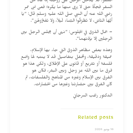
السفر: فلا يدخل الرجل على زوجته إذا عاد من
السفر فجأةً حتى لا يرى منها ما يكره؛ فعن ابن عمر
رضي الله عنه أن النبي صلى الله عليه وسلم قال: “يَا
أَيُّهَا النَّاسُ، لا تَطْرُقُوا النِّسَاءَ لَيْلاً، وَلا تَغْتَرُّوهُنَّ”.
– جمال الذوق في الجلوس: “نهى أن يجلس الرجل بين
الرجلين إلا بإذنهما”.
وهذه بعض مظاهر الذوق التي جاء بها الإسلام،
عميقة ودقيقة، وتحفل بتفاصيل قد لا ينتبه لها واضع
فلسفة أو تشريع أو قانون على الإطلاق، ولكن هذا هو
فرق ما بين الله عز وجل وبين البشر، فكان هو
الفرق بين الإسلام وغيره من المناهج والفلسفات، ثم
كان الفرق بين حضارتنا وغيرها من الحضارات.
الدكتور راغب السرجاني
Related posts
16 يونيو, 2026