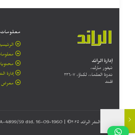
معلومات
الرئيسية
معلومات
إدارة الرائد
محتويا
تيغور مارك،
إدارة الت
ندوة العلماء، لكناؤ، ۲۲٦۰۰۷
الهند
معرض ا
حقوق النشر الرائد ٢٠۲٥© | Registration No. RNI No. UP/ARA-4899/59 dtd. 16-09-1960