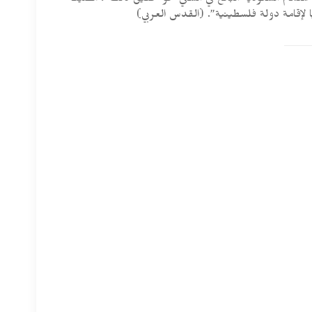
هتمام السعودية البالغ في السعي نحو تحقيق ذلك”، مضيفا
 لإقامة دولة فلسطينية”. (القدس العربي)