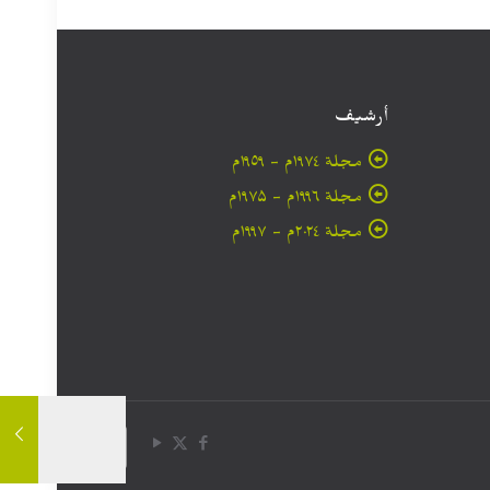
أرشيف
مجلة ۱۹۷٤م - ١٩٥٩م
مجلة ۱۹۹٦م - ۱۹۷۵م
مجلة ۲۰۲٤م - ۱۹۹۷م