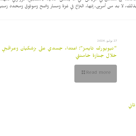
محمد بن سلمان في الرياض “في ما يتعلق تحديدا بالتطبيع، كرر ولي العهد ا
ذلك، لا بد من أمرين، إنهاء النزاع في غزة ومسار واضح وموثوق ومحدد زمنيا
27 يوليو, 2026
“نيويورك تايمز”: اعتداء جسدي على بزشكيان وعراقجي
خلال جنازة خامنئي
Read more
اني