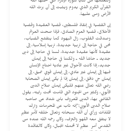
ونتعلمها من ثنايا سورة الإسراء التي ضمنها الله
القرآن الكريم الذي يدوم ويثبت إلى أن يرث الله
الأرض ومن عليها.
إن القضية في إنقاذ فلسطين، قضية العقيدة وقضية
الأخلاق، قضية العزم الصادق، فإذا صحت العزائم
وصدقت القلوب، زال اليهود كما يتقشع الضباب،
نحن في حاجة إلى تربية جديدة، تربية إسلامية، إلى
عقيدة كأنها عقيدة جديدة، لسنا في حاجة إلى دين
جديد ـ حاشا الله ـ ولكننا في حاجة إلى إيمان
جديد، إذا كانت الأحوال غير عادية احتاج الإنسان
فيها إلى إيمان غير عادي، إلى إيمان قوي عميق، إلى
إيمان حي دافق، إلى إيمان إذا لم يكن إيمان الصحابة
رضي الله تعالى عنهم فليكن إيمان صلاح الدين
الأيوبي، وكثير من الجنود التي قامت تحت رايته، يقول
القاضي بهاء الدين المعروف بابن شداد عن صاحبه
صلاح الدين الأيوبي:”إنه تاب عن المحرمات وترك
الملذات ورأي أن الله سبحانه وتعالى خلقه لأمر عظيم
لا يتفق معه اللهو والترف، وكان رحمه الله عنده من
القدس أمر عظيم لا تحمله الجبال، وكان كالفاقدة