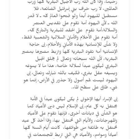
رحيماً، وإذا كان الله رب الأجيال البشرية كلها ورب
العالمين، لا رب خراف بني إسرائيل الضائعة، فلا
مستقبل لليهود أبداً ولو فتحوا العالم كله ـ لا قدر
الله ـ لأن اليهود أمة تقوم على تقديس العنصر
والسلالة،أمة تقوم على الحقد للبشرية والتاريخ كله،
أمة تقوم على الأحلام والأماني السلالية والشعبية فقط،
ولا شأن للإنسانية بهذه الأماني والأحلام، إن حاجة
الإنسانية أمة تقود البشرية كلها وتربط مصيرها بمصير
البشرية، لأن الله سبحانه وتعالى لم يخلق الجيل
البشري ليكون عبداً لسلالة خاصة، هذا ما لا يسوغه
ويسيغه عقل بشري، فكيف بالله تبارك وتعالى، إن
اليهود ليست لهم أصول ولا جذور في الأرض، إنما هو
شيء طافئ على سطح الماء.
إن الإسراء أيها الإخوان لم يكن ليكون عيداً في الأمة
يحتفل به كل عام، إن الإسلام ليس دين الأعياد كما
هو الشأن في ديانات أخرى، فإنها تقوم على الأعياد
والمهرجانات، والأيام التي تحتفل بها، وإذا أخذ كل عيد
تحتفل به طائفة من طوائفها، كانت أيام السنة كلها
أعياداً ومواسم، والأعياد هي التي تربط المجتمعات في