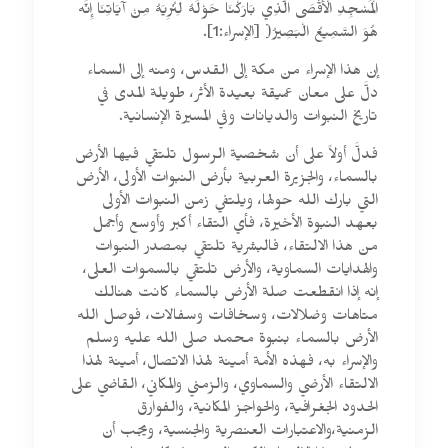
الْمَسْجِدِ الْأَقْصَى الَّذِي بَارَكْنَا حَوْلَهُ لِنُرِيَهُ مِنْ آيَاتِنَا إِنَّه
هُوَ السَّمِيعُ الْبَصِيرُ( [الإسراء:1].
إن هذا الإسراء من مكة إلى القدس، ومنه إلى السماء
دلَّ على معان عميقة بعيدة الأثر، طويلة المدى في
تاريخ النبوات والديانات وفي المسيرة الإنسانية.
فدلَّ أولاً على أن شخصية الرسول تلتقي فيها الأرض
بالسماء، والجزيرة العربية بأرض النبوات الأولى، الأرض
التي بارك الله حولها، ويلتفي زمن النبوات الأولى
بعهد النبوة الأخيرة، فأي التقاء أكبر وأوسع وأجمل
من هذا الالتقاء، فالبشرية تلتقي بمصدر النبوات
والهدايات السماوية، والأرض تلتقي بالسموات العلى،
إنه إذا انقطعت صلة الأرض بالسماء كانت هنالك
متاهات وضلالات، وسخافات وسفالات، فوصل الله
الأرض بالسماء بنبوة محمد صلى الله عليه وسلم
والإسراء به، فهذه الأمة أمينة لهذا الاتصال، أمينة لهذا
الالتقاء الأرضي والسماوي، والزمني والمكاني، القاضي على
الحدود الجغرافية، والحواجز المكانية، والفوارق
الزمنية،والاعتبارات العنصرية والجنسية، ويجب أن