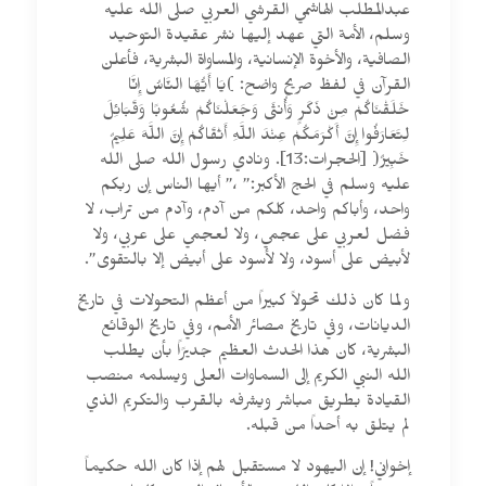
عبدالمطلب الهاشمي القرشي العربي صلى الله عليه
وسلم، الأمة التي عهد إليها نشر عقيدة التوحيد
الصافية، والأخوة الإنسانية، والمساواة البشرية، فأعلن
القرآن في لفظ صريح واضح: )يَا أَيُّهَا النَّاسُ إِنَّا
خَلَقْنَاكُمْ مِنْ ذَكَرٍ وَأُنثَى وَجَعَلْنَاكُمْ شُعُوبًا وَقَبَائِلَ
لِتَعَارَفُوا إِنَّ أَكْرَمَكُمْ عِنْدَ اللَّهِ أَتْقَاكُمْ إِنَّ اللَّهَ عَلِيمٌ
خَبِيرٌ( [الحجرات:13]. ونادي رسول الله صلى الله
عليه وسلم في الحج الأكبر:” ،” أيها الناس إن ربكم
واحد، وأباكم واحد، كلكم من آدم، وآدم من تراب، لا
فضل لعربي على عجمي، ولا لعجمي على عربي، ولا
لأبيض على أسود، ولا لأسود على أبيض إلا بالتقوى”.
ولما كان ذلك تحولاً كبيراً من أعظم التحولات في تاريخ
الديانات، وفي تاريخ مصائر الأمم، وفي تاريخ الوقائع
البشرية، كان هذا الحدث العظيم جديرًاً بأن يطلب
الله النبي الكريم إلى السماوات العلى ويسلمه منصب
القيادة بطريق مباشر ويشرفه بالقرب والتكريم الذي
لم يتلق به أحداً من قبله.
إخواني! إن اليهود لا مستقبل لهم إذا كان الله حكيماً