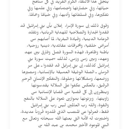
يتجلى هذا الالتقاء الكريم الفريد في كل مناهج
حياتها، وفي حضارتها واجتماعها، وفي علمها وفي
تفكيرها، وفي فسلفاتها وأدبها، وفي خيالها وجمالها.
وفوق ذلك إن سورة الإسراء إعلان بأن بني إسرائيل قد
فقدوا الجدارة والصلاحية للهداية الربانية، وتقلد
الزعامة الدينية، وقيادة البشرية، لما أصابهم من
أمراض خلقية، وانحرافات عقائدية، دينية روحية،
باطنة وظاهرة، فهذه السورة فصل وفارق بين عهد
وعهد، وبين زمن وزمن، لذلك سميت سورة بني
إسرائيل كذلك، إن بني إسرايل قد فقدوا ـ على مر
الزمان ـ الصلة الوثيقة العميقة بالإنسانية، ومصيرها
ووضعها، ومشكلاتها وحلولها، والتفكير الإنساني الرحيم
الرقيق، بالعكس عكفوا على السلالة يقدسونها
وينظرون إلى كل قضية من قضايا الإنسانية من
زاويتها، ويزنونها بموازين تعود على السلالة بالنفع
والقوة، والله رب العالمين ليس رب بني إٍسرائيل
فقط، فعزلوا عن المنصب الذي قلدوه قروناً عديدة،
واختيرت له الأمة التي بعثها الله سبحانه وتعالى مع
النبي الموعود الأخير محمد بن عبد الله بن