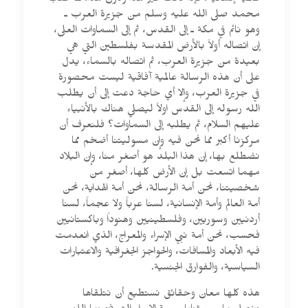
عالمية إنسانية، فإذا كانت غير هذا ودون هذا، لما طلب
محمد صلى الله عليه وسلم من جزيرة العرب ـ
وهو نائم في مكة ـ إلى القدس، ثم إلى السماوات العلى،
إن اتصاله أولاً بالأرض المقدسة بفلسطين التي هي
بعيدة من جزيرة العرب، ثم اتصاله بالسماء، يدل
على أن هذه الرسالة عالمية آفاقية ليست محصورة
في جزيرة العرب، وإلا أي حاجة دعت إلى أن يطلب
الله رسوله إلى القدس اولاً ليصلي هناك بالأنبياء
عليهم السلام، ثم يطلبه إلى السماوات؟ فلنعرف أن
مركزنا أكبر مما نحن فيه وإن مسوليتنا أضخم مما
نضطلع بها، إن هذا البلد هو أصغر منا، وإن البلاد
مهما اتسعت بل إن الأرض كلها، أصغر من
شخصيتنا، نحن أمة الرسالة، نحن أمة الهداية، نحن
أمة العالم وأمة الإنسانية، لسنا عرباً ولا عجماً، لسنا
أردنيين وسوريين، وفلسطينيين وهنوداً وباكستانيين
فحسب، نحن أمة نبي الإسراء والمعراج، الذي انعدمت
فيه الأبعاد والمسافات، والحواجز الجغرافية والاعتبارات
السياسية، والفوارق الجنسية.
هذه كلها معان وحقائق نستطيع أن نتلقاها