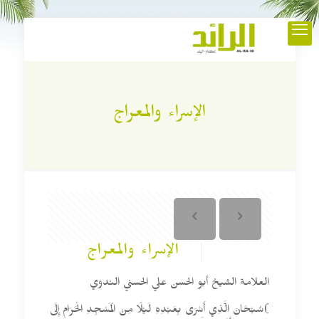
الإسراء والمعراج
الإسراء والمعراج
العلامة الشيخ أبو الحسن علي الحسني الندوي
)سُبْحَانَ الَّذِي أَسْرَى بِعَبْدِهِ لَيْلًا مِنْ الْمَسْجِدِ الْحَرَامِ إِلَى