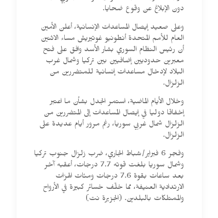
دون الإبلاغ عن وقوع ضحايا.
وعلى صعيد إيصال المساعدات الإنسانية، أعلن الأمين
العام للأمم المتحدة أنطونيو غوتيريش مساء الاثنين
أن رئيس النظام السوري بشار الأسد وافق على فتح
معبرين حدوديين إضافيين بين تركيا وشمال غرب
البلاد لإدخال مساعدات إنسانية للمتضررين من
الزلزال.
وخلال الأيام الماضية، استمر الجدل بشأن ما اعتبر
إخفاقا دوليا في إيصال المساعدات إلى المتضررين من
الزلزال شمال غربي سوريا، رغم مرور أيام عديدة على
الزلزال.
وفجر 6 فبراير/شباط الجاري، ضرب زلزال جنوب تركيا
وشمال سوريا بلغت قوته 7.7 درجات، أعقبه آخر
بعد ساعات بقوة 7.6 درجات ومئات الهزات
الارتدادية العنيفة، مما خلّف خسائر كبيرة في الأرواح
والممتلكات بالبلدين. (الجزيرة نت)