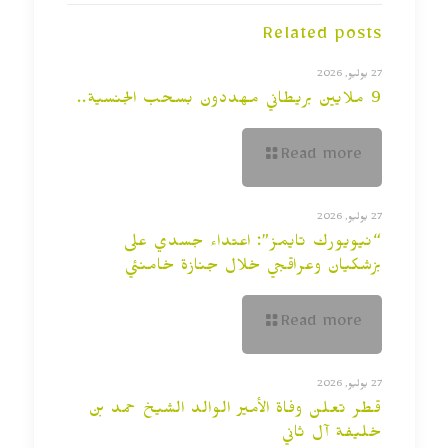
Related posts
27 يوليو, 2026
9 ملايين بريطاني مهددون بسحب الجنسية..
Read more
27 يوليو, 2026
“نيويورك تايمز”: اعتداء جسدي على
بزشكيان وعراقجي خلال جنازة خامنئي
Read more
27 يوليو, 2026
قطر تعلن وفاة الأمير الوالد الشيخ حمد بن
خليفة آل ثاني