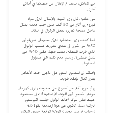
من المناطق، بينما تم الإعلان عن انتهائها في أماكن
أخرى.
من جانبه، قال وزير البيئة والإسكان التركي مراد
قوروم إن أكثر من 50 ألف مبنى يجب هدمه بشكل
عاجل نتيجة تضرره بفعل الزلزال في البلاد.
كما كشف وزير الداخلية التركي سليمان صويلو أن
50% من المباني في هاتاي تضررت بسبب الزلزال
الذي ضرب المنطقة، معلنا انتهاء تقييم 40% من
المباني المتضررة، وسيتم هدم تلك التي ستؤول
للسقوط.
وأضاف أن استمرار العثور على ناجين تحت الأنقاض
يعزز الآمال بإنقاذ المزيد.
ورغم مرور أكثر من أسبوع على حدوث زلزال كهرمان
مرعش المدمر، فإن الهزات الارتدادية لا تزال مستمرة،
حيث أعلن مركز أبحاث الزلازل بجامعة البوسفور
التركية مساء الاثنين عن هزة ارتدادية بقوة 4.9
درجات ضربت مجددا الولاية الواقعة جنوبي البلاد،