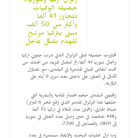
زلزال تركيا وسوريا..
حصيلة الوفيات
تتجاوز 41 ألفا
وأكثر من 50 ألف
مبنى بتركيا مرشح
للهدم بشكل عاجل
تجاوزت حصيلة قتلى الزلزال الذي ضرب جنوبي تركيا
وشمال سوريا 41 ألفا، إثر انتشال المزيد من الجثث من
تحت أنقاض المباني المدمرة في البلدين، مع تضاؤل
الآمال في العثور على ناجين بعد مرور 9 أيام على
الكارثة.
ويُحصي البلدان حجم الخسائر المادية والبشرية التي
خلفها هذا الزلزال المدمر الذي وقع فجر 6 فبراير/
شباط الجاري، وتجاوز عدد قتلاه في تركيا 35 ألفا
و418 شخصا، في حين وصل عدد القتلى في سوريا
إلى 5801، والمصابين إلى 7396.
وما تزال عمليات البحث والإنقاذ مستمرة في عدد