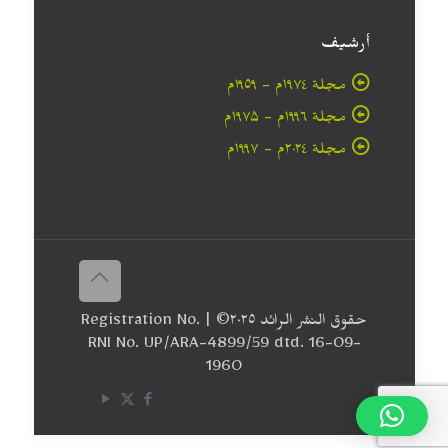
أرشيف
مجلة ۱۹۷٤م - ١٩٥٩م
مجلة ۱۹۹٦م - ۱۹۷۵م
مجلة ۲۰۲٤م - ۱۹۹۷م
حقوق النشر الرائد ٢٠۲٥© | Registration No.
RNI No. UP/ARA-4899/59 dtd. 16-09-
1960