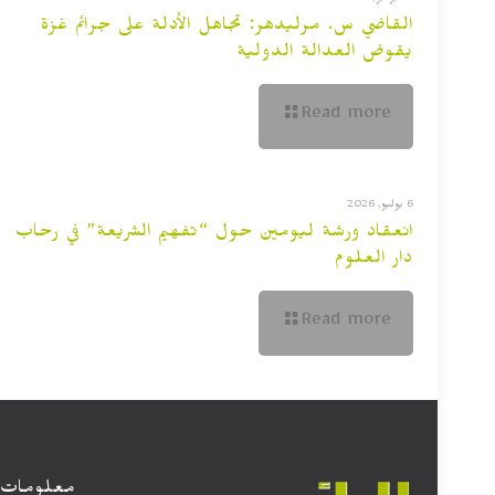
القاضي س. مرليدهر: تجاهل الأدلة على جرائم غزة
يقوض العدالة الدولية
Read more
6 يوليو, 2026
انعقاد ورشة ليومين حول “تفهيم الشريعة” في رحاب
دار العلوم
Read more
معلومات