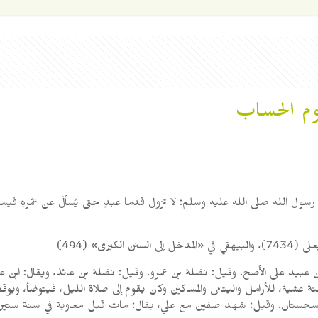
وم الحساب
سول الله صلى الله عليه وسلم: لا تزول قدما عبدٍ حتى يُسألَ عن عمُرهِ فيما 
بيد على الأصح. وقيل: نضلة بن عمرو. وقيل: نضلة بن عائذ، ويقال: ابن عب
ية، للأرامل واليتامى والمساكين وكان يقوم إلى صلاة الليل، فيتوضأ، ويوقظ أ
ة وسجستان. وقيل: شهد صفين مع علي، يقال: مات قبل معاوية في سنة ستين و