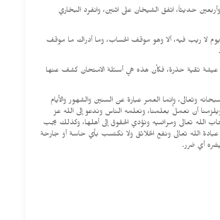
بعين حديثاً، اتفق الشيخان على اثنين، وانفرد البخاري
م لا ريب فيه، ألا وهو موقف الحساب، وما أدراك ما موقف
يش عيشة تقية حذرة، فكأن هذه هي أسئلة الامتحان كشف عنها
انه وتعالى، وإنما العمر عبارة عن السنين والشهور والأيام
يلزمنا أن نعمل بعلمنا، ونعلمه الناس وندعو إلى الله عز
حاب الله تعالى ومراضيه ونؤدي الحقوق إلى أهلها، وكذلك يجب
ي عبادة الله تعالى ونفع الخلائق ولا نكتسب بأي حاسة أو جارحة
يضره أي ضرر.