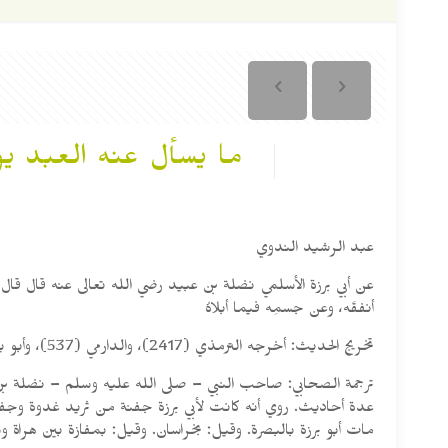
ما يسأل عنه العبد ي
عبد الرشيد الندوي
عن أبي برزة الأسلمي نضلة بن عبيد رضي الله تعالى عنه قال قال ر
أنفقَه، وعن جسمِه فيما أبلاهُ
تخريج الحديث: أخرجه الترمذي (2417)، والدارمي (537)، وأبو يعلى (7434)، والبيهقي في «المدخل إلى السنن الكبرى» (494)
ترجمة الصحابي: صاحب النبي – صلى الله عليه وسلم – نضلة بن ع
عدة أحاديث. روي أنه كانت لأبي برزة جفنة من ثريد غدوة وجفنة عش
مات أبو برزة بالبصرة. وقيل: بخراسان. وقيل: بمفازة بين هرا