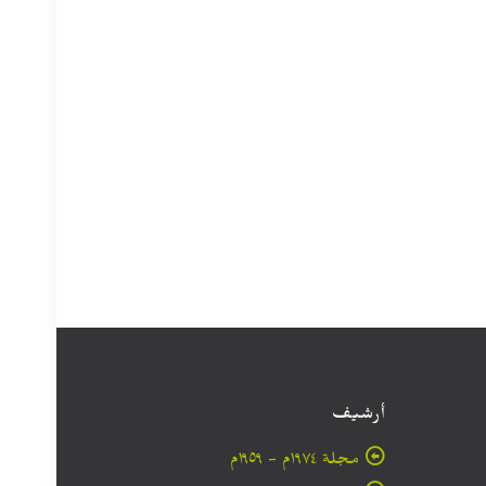
أرشيف
مجلة ۱۹۷٤م - ١٩٥٩م