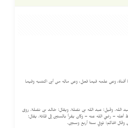
أفناهُ، وعن علمِه فيما فعل، وعن مالِه من أين اكتسَبه وفيما
د الله. وقيل: عبد الله بن نضلة. ويقال: خالد بن نضلة. روى
هله – رضي الله عنه – وكان يقرأ بالستين إلى المائة. يقال:
قال الحاكم: توفي سنة أربع وستين.