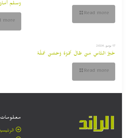
وسلم أَمَانٌ لِ
Read more
d more
17 يونيو, 2026
خَيْرُ النَّاسِ مَنْ طَالَ عُمْرُهُ وَحَسُنَ عَمَلُهُ
Read more
معلومات
الرئيسية