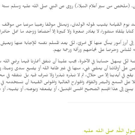
ن. (ملخص من سير أعلام النبلاء) روى عن النبي صلى الله عليه وسلم ستة وأر
يوم القيامة يشيب لهوله الولدان، ويمثل موقفا رهيبا مرعبا من مواقف يو
ابا يلقاه منشورا، لا يغادر صغيرة ولا كبيرة إلا أحصاها ووجد ما عمل حاضرا.
 إلى أبرز أمور يسأل عنها كل امرئ، لكى يعد المسلم نفسه للإجابة عنها ويع
 للناس وحرصا على نجاحهم ورأفة ورحمة بهم.
 لكى يسهل حسابنا في الآخرة، يجب علينا أن ننفق أعمارنا فيما يرضي الله سبح
نضن على أوقاتنا أن يمضي شيء منها في غير طاعة الله أو يضيع سدى وعبثا، و
قع في أيدينا إلا من حلال، ثم لا نبذره تبذيرا ولا نسرف فيه بل ننفقه في م
لا على السمع والبصر والفؤاد والجوارح الغالية والحواس القيمة أن نستخدمه ف
لا يسيئ إلى هذا الجسم الصحيح الحسن الجميل، أو يضعفه ويوهنه، أو يشينه، أو 
سُولِ اللَّهِ صلى الله عليه