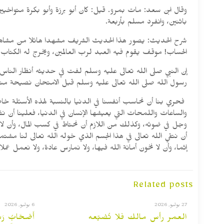
وقال ابن سعد: مات بمرو. قيل: كان أبو برزة وأبو بكرة متواخيي
باثنين، وانفرد مسلم بأربعة.
شرح الحديث: يصور هذا الحديث الشريف مشهدا هائلا من مشاهد 
الحساب! موقف يقوم فيه العبد لرب العالمين، ويخرج له الكتاب كت
إن النبي صلى الله تعالى عليه وسلم لفت في حديثه أنظار الناس
رسول الله صلى الله تعالى عليه وسلم قبل الامتحان نصيحة منه
فحري بنا أن نحاسب أنفسنا في الدنيا بالنسبة لهذه الأسئلة خاصة
والساعات واللمحات التي يعيشها الإنسان في الدنيا، فعلينا أن 
وجل في ضوئه، وكذلك من اللازم أن نحتاط في كسب المال، وأن لا ي
أن نتقي الله تعالى في هذا الجسم الذي خوله الله تعالى لنا مشتم
إثما، وأن لا نخون أمانة الله فيها، ولا نمارس عادة، ولا نعمل عم
Related posts
27 يوليو, 2026
6 يوليو, 2026
العمر رأس مالك فلا تُضيّعه
أَصْحَابُ رَ