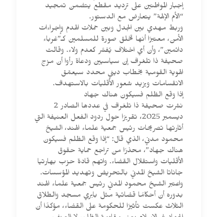
إجبار المواطنين على ترديد مقطع يتضمن تمجيد
“الأم الإلهة” يتعارض مع الدستور.
وربط مهدي بين الجدل وبين حملات الهدم وإجراءات
الأمن، معتبرًا أنها تخلق صورة للمسلمين كـ”غرباء
دائمين”، وأن أي اختلاف يُفسَّر كعدم ولاء. وقالت
صحيفة ذا تلغراف إن سياسيين ودعاة رأوا أن مزج
الهوية القومية بخطاب ديني محدد سيعمّق
الانقسامات ويزيد شعور الأقليات بالاستهداف.
إذا وقع الظلم فسيكون هناك جهاد
نشرت صحيفة ذا تلغراف في عددها الصادر 2
ديسمبر 2025، تقريرًا حول ردود الفعل العنيفة التي
أثارتها تصريحات رئيس جمعية علماء الهند، الشيخ
محمود مدني، الذي قال: “إذا وقع الظلم فسيكون
هناك جهاد”، محذرًا من تراجع حماية حقوق
الأقليات واستقلال القضاء. واتهم قادة حزب بهارتيا
جاناتا الشيخ المدني بالتحريض وتهديد المؤسسات.
واعتبر الشيخ محمود المدني رئيس جمعية علماء الهند
بدوره أن أحكامًا قضائية مثل بابري مسجد والطلاق
الثلاث عكست تأثيرًا للحكومة على القضاء، مؤكدًا أن