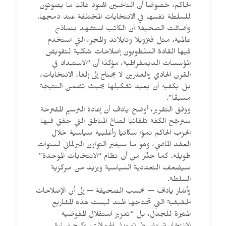
الحاكم، خصوصًا أن الناخبين الهنود غالبًا ما يصوتون
للسلطة نفسها في الانتخابات المختلفة عند دمجها.
وأضافت الصحيفة أن الكاتب استشهد بنماذج
عالمية، مثل فنزويلا وتايلاند والمجر، التي استخدم
فيها القادة السلطويون إصلاحات شكلية لتقويض
المؤسسات الديمقراطية، مؤكدًا أن “الاستبداد في
القرن الحادي والعشرين لا يحتاج إلى إلغاء الانتخابات،
بل يكفيه أن يعيد تشكيلها بحيث تضمن النتيجة
مسبقًا”.
ووفق التقرير، أوضح ياداف أن إعادة الترسيم المقترحة
سترجّح الكفة تلقائيًا لصالح المناطق التي حقق فيها
الحزب الحاكم نموًا سكانيًا وأغلبية سياسية خلال
العقد الماضي، وهو ما سيغير التوازن البرلماني لسنوات
طويلة. كما حذّر من أن نظام “الانتخابات الموحدة”
سيضعف التعددية السياسية ويزيد من مركزية
السلطة.
وأشار ياداف — بحسب الصحيفة — إلى أن الإصلاحات
الحقيقية التي تحتاجها الهند ليست هذه المشاريع
المثيرة للجدل، بل “تعزيز استقلال المفوضية