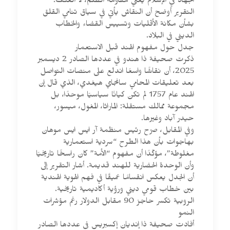
الجهاد في الإسلام يعني مقاومة الظلم، لا العنف.
التقرير أوضح أن النقاش يأتي في سياق تنامي القلق
بشأن مكانة الأقليات وتسييس القضاء والخطاب
الديني في البلاد.
جدل حول مفهوم الهند قبل الاستعمار
ذكرت صحيفة ذا هندو في عددها الصادر 2 ديسمبر
2025، أن نقاشًا واسعًا اندلع على منصات التواصل
بعد تعليقات المحامي سانجاي هيغدي، الذي قال إن
الهند عام 1757 لم تكن كيانًا سياسيًا موحدًا، بل
مجموعة ممالك مستقلة: الماراثا، المغول، ميسور،
حيدر آباد وغيرها.
وفي المقابل، صرّح رئيس منظمة آر ايس ايس موهان
بهاجوات بأن هذا الطرح “سردية استعمارية
مغلوطة”، مؤكّدًا أن مفهوم “الأمة” كان راسخًا تاريخيًا
وأن الوحدة الحضارية للهند قديمة. أشار التقرير إلى
أن الجدل يعكس انقسامًا عميقًا في فهم الهوية الهندية
بين خطاب قومي ديني ورؤية أكاديمية تاريخية.
الروبية تكسر حاجز 90 مقابل الدولار رغم مؤشرات
النمو
أفادت صحيفة ذا إنديان إكسبريس في عددها الصادر