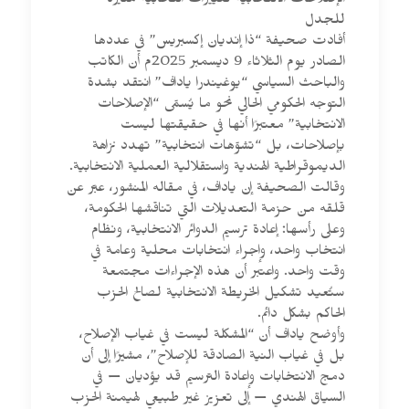
الإصلاحات الانتخابية تغييرات انتخابية مثيرة
للجدل
أفادت صحيفة “ذا إنديان إكسبريس” في عددها
الصادر يوم الثلاثاء 9 ديسمبر 2025م أن الكاتب
والباحث السياسي “يوغيندرا ياداف” انتقد بشدة
التوجه الحكومي الحالي نحو ما يُسمّى “الإصلاحات
الانتخابية” معتبرًا أنها في حقيقتها ليست
بإصلاحات، بل “تشوّهات انتخابية” تهدد نزاهة
الديموقراطية الهندية واستقلالية العملية الانتخابية.
وقالت الصحيفة إن ياداف، في مقاله المنشور، عبّر عن
قلقه من حزمة التعديلات التي تناقشها الحكومة،
وعلى رأسها: إعادة ترسيم الدوائر الانتخابية، ونظام
انتخاب واحد، وإجراء انتخابات محلية وعامة في
وقت واحد. واعتبر أن هذه الإجراءات مجتمعة
ستُعيد تشكيل الخريطة الانتخابية لصالح الحزب
الحاكم بشكل دائم.
وأوضح ياداف أن “المشكلة ليست في غياب الإصلاح،
بل في غياب النية الصادقة للإصلاح”، مشيرًا إلى أن
دمج الانتخابات وإعادة الترسيم قد يؤديان — في
السياق الهندي — إلى تعزيز غير طبيعي لهيمنة الحزب