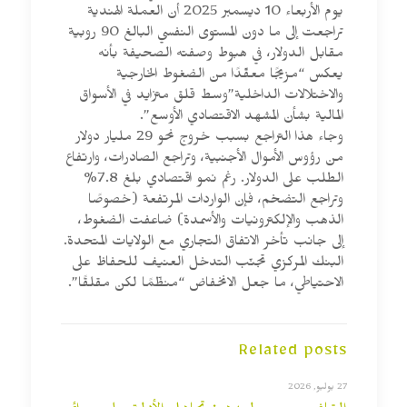
يوم الأربعاء 10 ديسمبر 2025 أن العملة الهندية
تراجعت إلى ما دون المستوى النفسي البالغ 90 روبية
مقابل الدولار، في هبوط وصفته الصحيفة بأنه
يعكس “مزيجًا معقّدًا من الضغوط الخارجية
والاختلالات الداخلية”وسط قلق متزايد في الأسواق
المالية بشأن المشهد الاقتصادي الأوسع”.
وجاء هذا التراجع بسبب خروج نحو 29 مليار دولار
من رؤوس الأموال الأجنبية، وتراجع الصادرات، وارتفاع
الطلب على الدولار. رغم نمو اقتصادي بلغ 7.8%
وتراجع التضخم، فإن الواردات المرتفعة (خصوصًا
الذهب والإلكترونيات والأسمدة) ضاعفت الضغوط،
إلى جانب تأخر الاتفاق التجاري مع الولايات المتحدة.
البنك المركزي تجنّب التدخل العنيف للحفاظ على
الاحتياطي، ما جعل الانخفاض “منظّمًا لكن مقلقًا”.
Related posts
27 يوليو, 2026