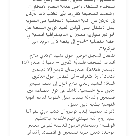
الانتخابية، وضبط تمويل الحملات، وكبح إساءة
استخدام السلطة، وضمان عدالة النظام الانتخابي”.
وختمت الصحيفة تقريرها بأن الكاتب دعا البرلمان
إلى التركيز على حماية العملية الانتخابية من التشويه
بدل الانشغال بسنّ قوانين تُعيد توزيع السلطة على
نحو غير متوازن، معتبرًا أن الديمقراطية الهندية في
لحظة مفصلية “تحتاج إلى يقظة لا إلى مزيد من
المركزية”.
اشتعال السجال الوطني حول نشيد “وندي ماترم:
أفادت الصحف الهندية الكبرى – منها ذا هندو (10
ديسمبر 2025)، هندوستان تايمز (8 ديسمبر
2025)، وذا تلغراف– أن النقاش حول الذكرى
الـ150 لنشيد وندي ماترم تحوّل إلى ملف سياسي
وديني بالغ الحساسية، كاشفًا عن توتر متصاعد بين
المسلمين والدولة بسبب ميل الحكومة لدمج الهوية
القومية بطابع ديني ضيق.
ذكرت صحيفة إنديا تومارو أن نائب سري نغر آغا
سيد روح الله مهدي اتهم الحكومة بـ”تسليح
الوطنية” واستخدام الرموز الدينية لفرض معايير
موحّدة تمس حرية المسلمين في الاعتقاد. وأكد أن