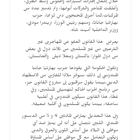
خلال إشعال إطارات السيارات والجلوس وسط الطرق،
وأغلقت المتاجر والشركات أبوابها، وتم تدمير عدد من
المركبات،كما أحرق المحتجون دمى لزعماء حزب
بهاراتيا جاناتا، ومنهم رئيس الوزراء نريندرا مودي،
ووزير الداخلية أميت شاه.
يعرض هذا القانون العفو عن المهاجرين غير
الشرعيين من غير المسلمين من ثلاث دول في بعض
من دول الجوار: باكستان وبنغلا ديش وأفغانستان.
وتقول الحكومة التي يقودها حزب بهارتيا جانتا
الهندوسي إن ذلك سيوفر ملاذا للفارّين من الاضطهاد
الديني،بينما يقول مراقبون إن مشروع القانون جزء
من برنامج الحزب الحاكم لتهميش المسلمين، وفي
غطاء هذا القانون سيكون الهندوس في أغلبية
ساحقة، بينما يكون المسلمون في أقلية ضعيفة.
وإن هذا التعديل يعارض المادتين 4 و 5 من الدستور
الهندي اللتين تنصان على أنه لن يميز ضد أي
مواطن في البلاد على أساس اللون والعرق والدين
ويكون التعامل مع كل مواطن على أساس المساواة