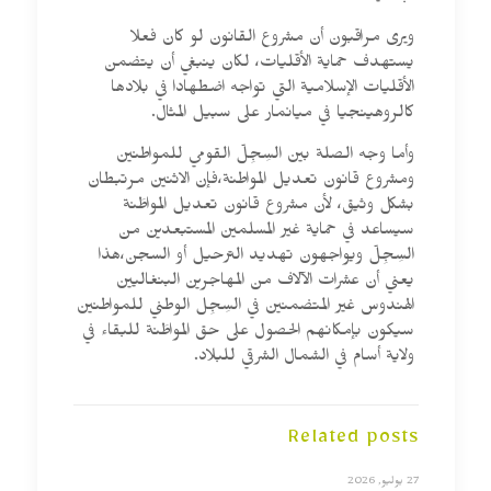
ويرى مراقبون أن مشروع القانون لو كان فعلا
يستهدف حماية الأقليات، لكان ينبغي أن يتضمن
الأقليات الإسلامية التي تواجه اضطهادا في بلادها
كالروهينجيا في ميانمار على سبيل المثال.
وأما وجه الصلة بين السِجِلّ القومي للمواطنين
ومشروع قانون تعديل المواطنة،فإن الاثنين مرتبطان
بشكل وثيق، لأن مشروع قانون تعديل المواطَنة
سيساعد في حماية غير المسلمين المستبعدين من
السِجِلّ ويواجهون تهديد الترحيل أو السجن،هذا
يعني أن عشرات الآلاف من المهاجرين البنغاليين
الهندوس غير المتضمنين في السِجِل الوطني للمواطنين
سيكون بإمكانهم الحصول على حق المواطَنة للبقاء في
ولاية أسام في الشمال الشرقي للبلاد.
Related posts
27 يوليو, 2026