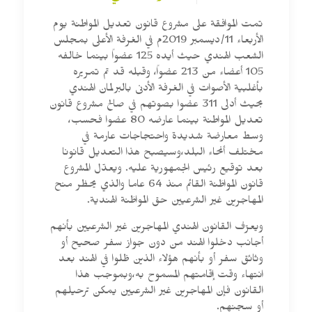
تمت الموافقة على مشروع قانون تعديل المواطنة يوم
الأربعاء 11/ديسمبر 2019م في الغرفة الأعلى بمجلس
الشعب الهندي حيث أيده 125 عضواً بينما خالفه
105 أعضاء من 213 عضواً، وقبله قد تم تمريره
بأغلبية الأصوات في الغرفة الأدنى بالبرلمان الهندي
بحيث أدلى 311 عضوا بصوتهم في صالح مشروع قانون
تعديل المواطنة بينما عارضه 80 عضوا فحسب،
وسط معارضة شديدة واحتجاجات عارمة في
مختلف أنحاء البلد،وسيصبح هذا التعديل قانونا
بعد توقيع رئيس الجمهورية عليه. ويعدّل المشروع
قانون المواطَنة القائم منذ 64 عاما والذي يحظر منح
المهاجرين غير الشرعيين حق المواطَنة الهندية.
ويعرّف القانون الهندي المهاجرين غير الشرعيين بأنهم
أجانب دخلوا الهند من دون جواز سفر صحيح أو
وثائق سفر أو بأنهم هؤلاء الذين ظلوا في الهند بعد
انتهاء وقت إقامتهم المسموح به،وبموجب هذا
القانون فإن المهاجرين غير الشرعيين يمكن ترحيلهم
أو سجنهم.