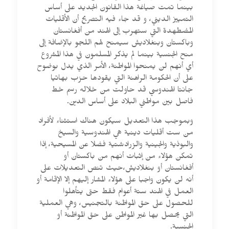
بينما تمت صياغة هذا القانون الجديد على أساس
التمييز الديني، و قد جاء فيه التصريح أن الأقليات
المضطهدة التي ستهرب إلى الهند من أفغانستان
وباكستان وبنغلاديش سيمنح لهم اللجو بالإضافة إلى
منح الجنسية بينما لم يذكر المسلمون في هذا المشروع
أي أنهم لن يمنحوا المواطنة، الأمر الذي يدل بوضوح
على أن الحكومة الراهنة التي يقودها حزب بهاتيا
جانتا الهندوسي قد حاولت من خلاله رسم خط
فاصل بين مواطني البلاد على أساس الدين.
وبموجب هذا التعديل سيكون هناك استثناء لأفراد
من ست أقليات دينية هي الهندوسية والسيخ
والبوذية والجينية والزرادشتية فضلا عن المسيحية، إذا
تمكن هؤلاء من إثبات أنهم من باكستان أو
أفغانستان أو بنغلاديش،حيث تنص التعديلات على
أنه لن يكون واجبا على هؤلاء المشار إليهم إلا الإقامة أو
العمل في الهند ستة أعوام فقط حتى يتأهلوا
للحصول على حق المواطَنة بالتجنيس، وهي العملية
التي يحصل بها غير المواطن على حق المواطَنة أو
الجنسية.