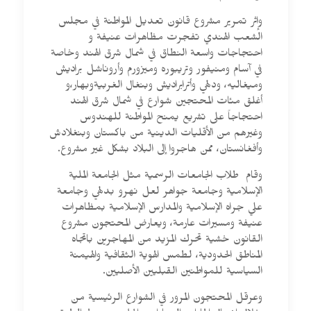
وإثر تمرير مشروع قانون تعديل المواطنة في مجلس
الشعب الهندي تفجرت مظاهرات عنيفة و
احتجاجات واسعة النطاق في شمال شرق الهند وخاصة
في آسام ومنيفور وتريبوره وميزورم وأروناشل براديش
وميغاليه، ودلهي وأترابراديش وبنغال الغربيةوبهار،و
أغلق مئات المحتجين شوارع في شمال شرق الهند
احتجاجاً على تشريع يمنح المواطنة للهندوس
وغيرهم من الأقليات الدينية من باكستان وبنغلادش
وأفغانستان، ممن هاجروا إلى البلاد بشكل غير مشروع.
وقام طلاب الجامعات الرسمية مثل الجامعة الملية
الإسلامية وجامعة جواهر لعل نهرو بدلهي وجامعة
علي جراه الإسلامية والمدارس الإسلامية بمظاهرات
عنيفة ومسيرات عارمة، ويعارض المحتجون مشروع
القانون خشية تحرك المزيد من المهاجرين باتجاه
المناطق الحدودية، لطمس الهوية الثقافية والهيمنة
السياسية للمواطنين القبليين الأصليين.
وعرقل المحتجون المرور في الشوارع الرئيسية من