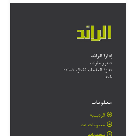
إدارة الرائد
تيغور مارك،
ندوة العلماء، لكناؤ، ۲۲٦۰۰۷
الهند
معلومات
الرئيسية
معلومات عنا
محتويات