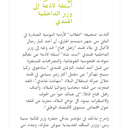
أسئلة لاذعة إلى
وزير الداخلية
الهندي
أفادت صحيفة “انقلاب” الأردية اليومية الصادرة في
الثاني من شهر ديسمبر الجاري، أن أحد كبار رجال
الأعمال في بلاد الهند “راهل بجاج” قد وجَّه إلى وزير
الداخلية الهندي “أمت شاه” أسئلة لاذعة عن تفاقُم
حوادث الهجومية الغوغائية، والتصريحات المستفزة
من قبل أحد أعضاء البرلمان الهندي “سادهوي بركيا
سينغ تهاكر” عن مقتل أكبر زعيم سياسي في الهند
خلال حركة استقلال البلاد “مهاتما غاندي”، فقد
اعتبرت مَن قتله محاميا ومواليا للبلاد، وأضاف
راهل بجاج قائلا: “إن هناك جواً من الخوف
والاضطراب يسود كل نواحي البلاد، معربا عن قلقه
حول انخفاض مستوى الاقتصاد الوطني”.
وصرح بذلك في مؤتمر بدلهي حضره وزير المالية سيتا
رمن، ووزير السكك الحديدية بيوش جاوله، وعدد من