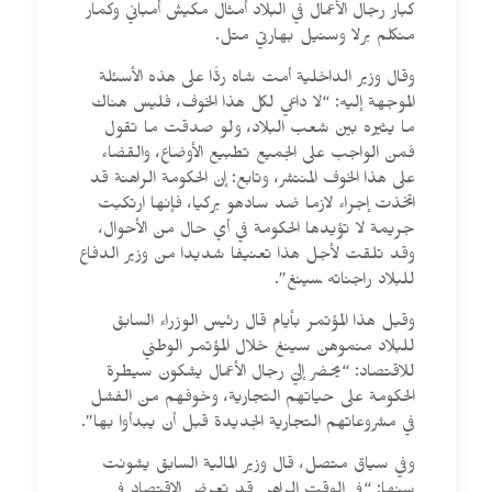
كبار رجال الأعمال في البلاد أمثال مكيش أمباني وكمار
منكلم برلا وسنيل بهارتي متل.
وقال وزير الداخلية أمت شاه ردًّا على هذه الأسئلة
الموجهة إليه: “لا داعي لكل هذا الخوف، فليس هناك
ما يثيره بين شعب البلاد، ولو صدقت ما تقول
فمن الواجب على الجميع تطبيع الأوضاع، والقضاء
على هذا الخوف المنتشر، وتابع: إن الحكومة الراهنة قد
اتخذت إجراء لازما ضد سادهو بركيا، فإنها ارتكبت
جريمة لا تؤيدها الحكومة في أي حال من الأحوال،
وقد تلقت لأجل هذا تعنيفا شديدا من وزير الدفاع
للبلاد راجناته ‍سينغ”.
وقبل هذا المؤتمر بأيام قال رئيس الوزراء السابق
للبلاد منموهن سينغ خلال المؤتمر الوطني
للاقتصاد: “يحضر إليّ رجال الأعمال يشكون سيطرة
الحكومة على حياتهم التجارية، وخوفهم من الفشل
في مشروعاتهم التجارية الجديدة قبل أن يبدأوا بها”.
وفي سياق متصل، قال وزير المالية السابق يشونت