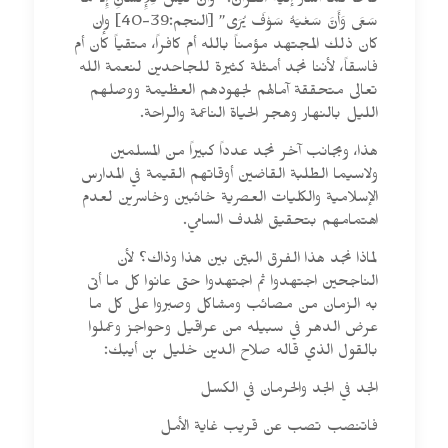
فاتحاً كما أشار إليه القرآن: “وَأَنْ لَيْسَ لِلْإِنْسَانِ إِلاَّ مَا
سَعَى وَأَنَّ سَعْيَهُ سَوْفَ يُرَى” [النجم:39-40] وإن
كان ذلك المجتهد مؤمناً بالله أم كافراً، متقياً كان أم
فاسقاً، لأننا نجد أمثلة كثيرة للجاحدين لنعمة الله
تعالى متحققة آمالهم لجهودهم العظيمة ووصلهم
الليل بالنهار وهجر الحياة الناعمة والراحة.
هذا، وبجانب آخر نجد عدداً كبيراً من المسلمين
ولاسيما الطلبة القاضين أوقاتهم القيمة في المدارس
الإسلامية والكليات العصرية خائبين وخاسرين لعدم
اهتمامهم بتحقيق الهدف السامي.
لماذا نجد هذا الفرق البيّن بين هذا وذاك؟ لأن
الناجحين اجتهدوا ثم اجتهدوا حتى عانوا كل ما أتى
به الزمان من مصائب ومشاكل وصبروا على كل ما
عرض الدهر في سبيله من عراقيل وحواجز وعملوا
بالقول الذي قاله صلاح الدين خليل بن أيبك:
الجد في الجد والحرمان في الكسل
فاتنصب تصب عن قريب غاية الأمل