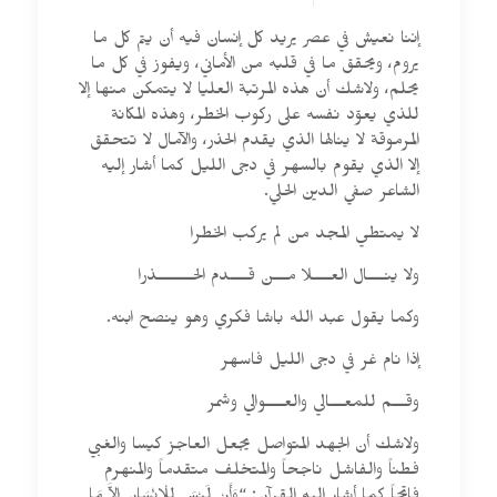
إننا نعيش في عصر يريد كل إنسان فيه أن يتم كل ما
يروم، ويحقق ما في قلبه من الأماني، ويفوز في كل ما
يحلم، ولاشك أن هذه المرتبة العليا لا يتمكن منها إلا
للذي يعوّد نفسه على ركوب الخطر، وهذه المكانة
المرموقة لا ينالها الذي يقدم الحذر، والآمال لا تتحقق
إلا الذي يقوم بالسهر في دجى الليل كما أشار إليه
الشاعر صفي الدين الحلي.
لا يمتطي المجد من لم يركب الخطرا
ولا ينــــال العــــلا مـــن قــــدم الحــــــــذرا
وكما يقول عبد الله باشا فكري وهو ينصح ابنه.
إذا نام غر في دجى الليل فاسهر
وقـــم للمعـــالي والعــــوالي وشمر
ولاشك أن الجهد المتواصل يجعل العاجز كيسا والغبي
فطناً والفاشل ناجحاً والمتخلف متقدماً والمنهرم